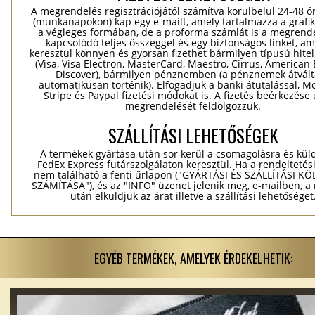
A megrendelés regisztrációjától számítva körülbelül 24-48 ó
(munkanapokon) kap egy e-mailt, amely tartalmazza a grafik
a végleges formában, de a proforma számlát is a megrend
kapcsolódó teljes összeggel és egy biztonságos linket, a
keresztül könnyen és gyorsan fizethet bármilyen típusú hitel
(Visa, Visa Electron, MasterCard, Maestro, Cirrus, American 
Discover), bármilyen pénznemben (a pénznemek átvál
automatikusan történik). Elfogadjuk a banki átutalással, Mo
Stripe és Paypal fizetési módokat is. A fizetés beérkezése
megrendelését feldolgozzuk.
SZÁLLÍTÁSI LEHETŐSÉGEK
A termékek gyártása után sor kerül a csomagolásra és kül
FedEx Express futárszolgálaton keresztül. Ha a rendeltetés
nem található a fenti űrlapon ("GYÁRTÁSI ÉS SZÁLLÍTÁSI K
SZÁMÍTÁSA"), és az "INFO" üzenet jelenik meg, e-mailben, a
után elküldjük az árat illetve a szállítási lehetőséget
EGYÉB TERMÉKEK, AMELYEK ÉRDEKELHETIK: