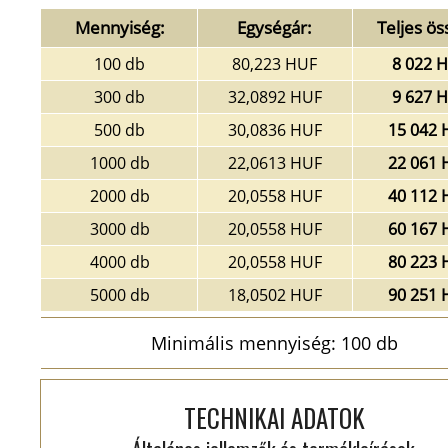
Mennyiség:
Egységár:
Teljes ös
100 db
80,223 HUF
8 022 
300 db
32,0892 HUF
9 627 
500 db
30,0836 HUF
15 042 
1000 db
22,0613 HUF
22 061 
2000 db
20,0558 HUF
40 112 
3000 db
20,0558 HUF
60 167 
4000 db
20,0558 HUF
80 223 
5000 db
18,0502 HUF
90 251 
Minimális mennyiség: 100 db
TECHNIKAI ADATOK