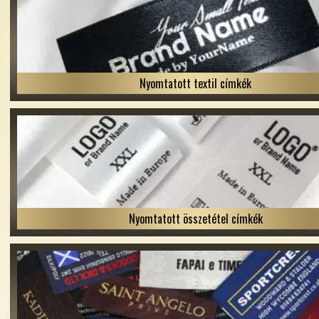
Nyomtatott textil címkék
Nyomtatott összetétel címkék