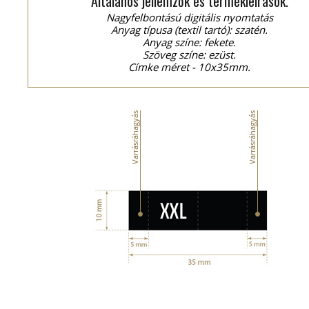
Általános jellemzők és termékleírások.
Nagyfelbontású digitális nyomtatás
Anyag típusa (textil tartó): szatén.
Anyag színe: fekete.
Szöveg színe: ezüst.
Címke méret - 10x35mm.
Varrásráhagyás
Varrásráhagyás