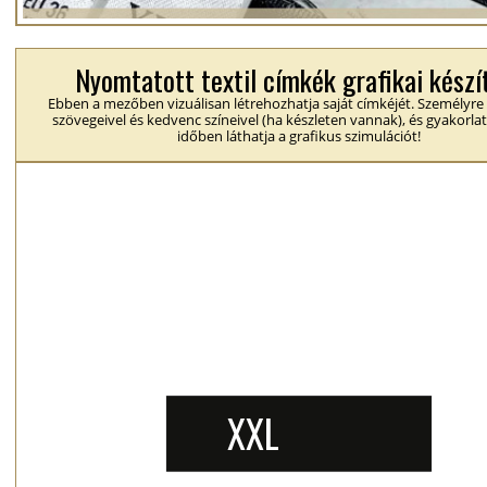
Nyomtatott textil címkék grafikai készí
Ebben a mezőben vizuálisan létrehozhatja saját címkéjét. Személyre
szövegeivel és kedvenc színeivel (ha készleten vannak), és gyakorlat
időben láthatja a grafikus szimulációt!