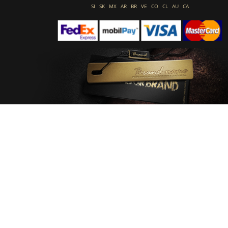
SI
SK
MX
AR
BR
VE
CO
CL
AU
CA