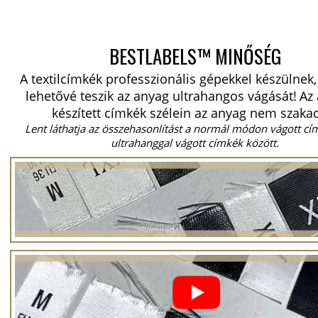
BESTLABELS™ MINŐSÉG
A textilcímkék professzionális gépekkel készülnek
lehetővé teszik az anyag ultrahangos vágását!
Az 
készített címkék szélein az anyag nem szakad
Lent láthatja az összehasonlítást a normál módon vágott cí
ultrahanggal vágott címkék között.