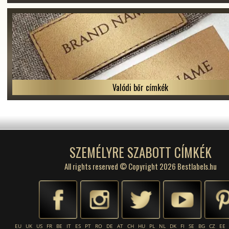
Valódi bőr címkék
SZEMÉLYRE SZABOTT CÍMKÉK
All rights reserved © Copyright 2026 Bestlabels.hu
EU
UK
US
FR
BE
IT
ES
PT
RO
DE
AT
CH
HU
PL
NL
DK
FI
SE
BG
CZ
EE