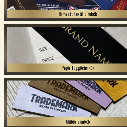
Hímzett textil címkék
Papír függőcímkék
Műbőr címkék