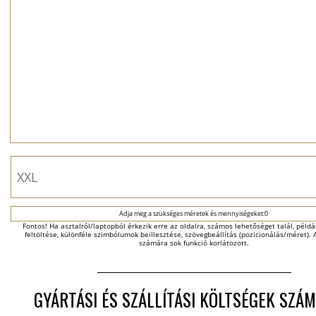
Adja meg a szükséges méretek és mennyiségeket:0
Fontos! Ha asztalról/laptopból érkezik erre az oldalra, számos lehetőséget talál, példáu
feltöltése, különféle szimbólumok beillesztése, szövegbeállítás (pozicionálás/méret). A
számára sok funkció korlátozott.
GYÁRTÁSI ÉS SZÁLLÍTÁSI KÖLTSÉGEK SZÁM