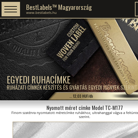
BestLabels™ Magyarország
www.bestlabels.hu
EGYEDI RUHACÍMKE
RUHÁZATI CÍMKÉK KÉSZÍTÉS ÉS GYÁRTÁS EGYEDI IGÉNYEK SZERINT
... 12,03 HUF/db
Nyomott méret címke Model TC-M177
Finom szaténra nyomtatott méretcímke ruhákhoz, ultrahanggal vágva a feltünt
szerint.