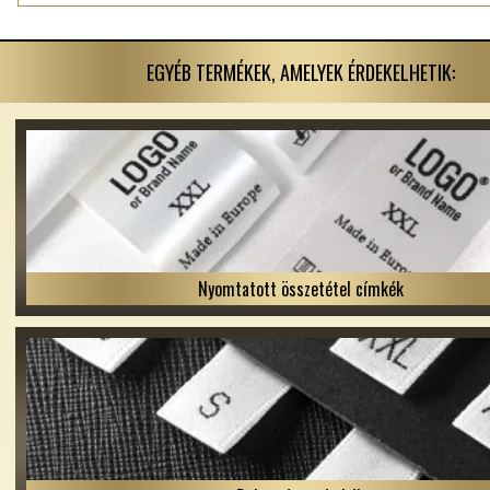
EGYÉB TERMÉKEK, AMELYEK ÉRDEKELHETIK:
Nyomtatott összetétel címkék