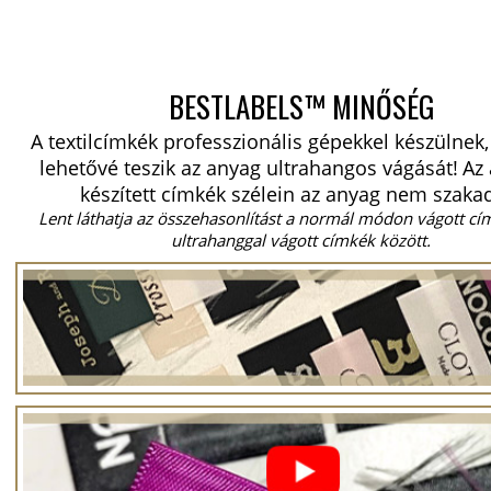
BESTLABELS™ MINŐSÉG
A textilcímkék professzionális gépekkel készülnek
lehetővé teszik az anyag ultrahangos vágását!
Az 
készített címkék szélein az anyag nem szakad
Lent láthatja az összehasonlítást a normál módon vágott cí
ultrahanggal vágott címkék között.