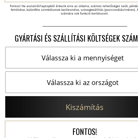
Fontos! Ha asztalról/laptopból érkezik erre az oldalra, számos lehetőséget talál, példáu
feltöltése, különféle szimbólumok beillesztése, szövegbeállítás (pozicionálás/méret). A
számára sok funkció korlátozott.
GYÁRTÁSI ÉS SZÁLLÍTÁSI KÖLTSÉGEK SZÁM
Kiszámítás
FONTOS!