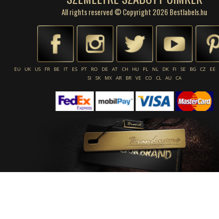
All rights reserved © Copyright 2026 Bestlabels.hu
EU
UK
US
FR
BE
IT
ES
PT
RO
DE
AT
CH
HU
PL
NL
DK
FI
SE
BG
CZ
EE
SI
SK
MX
AR
BR
VE
CO
CL
AU
CA