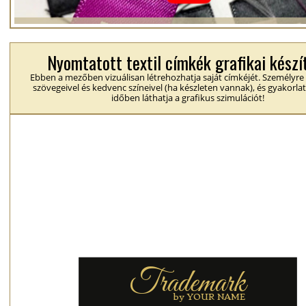
Nyomtatott textil címkék grafikai készí
Ebben a mezőben vizuálisan létrehozhatja saját címkéjét. Személyre
szövegeivel és kedvenc színeivel (ha készleten vannak), és gyakorlat
időben láthatja a grafikus szimulációt!