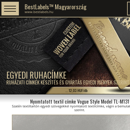
BestLabels™ Magyarország
www.bestlabels.hu
EGYEDI RUHACÍMKE
RUHÁZATI CÍMKÉK KÉSZÍTÉS ÉS GYÁRTÁS EGYEDI IGÉNYEK SZERINT
... 12,03 HUF/db
Nyomtatott textil címke Vogue Style Model TL-M131
Szatén textiltartón egyedi szövegekkel nyomtatott textilcímke, vágni a bemuta
szerint.