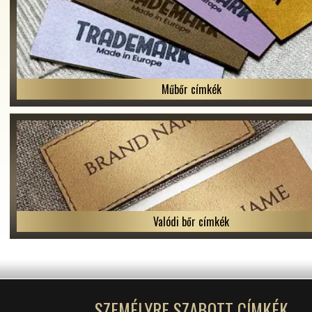
Műbőr címkék
Valódi bőr címkék
SZEMÉLYRE SZABOTT CÍMKÉK