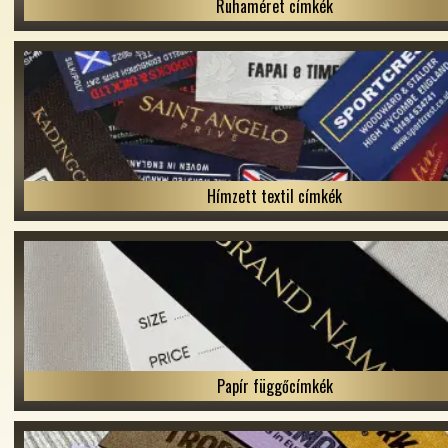
Ruhaméret címkék
Hímzett textil címkék
Papír függőcímkék