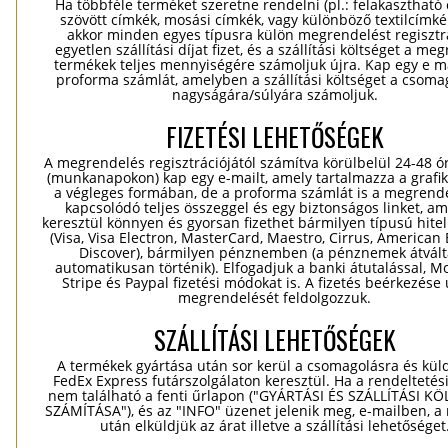
Ha többféle terméket szeretne rendelni (pl.: felakasztható
szövött címkék, mosási címkék, vagy különböző textilcímkék
akkor minden egyes típusra külön megrendelést regisztr
egyetlen szállítási díjat fizet, és a szállítási költséget a me
termékek teljes mennyiségére számoljuk újra. Kap egy e ma
proforma számlát, amelyben a szállítási költséget a csomag
nagyságára/súlyára számoljuk.
FIZETÉSI LEHETŐSÉGEK
A megrendelés regisztrációjától számítva körülbelül 24-48 ó
(munkanapokon) kap egy e-mailt, amely tartalmazza a grafik
a végleges formában, de a proforma számlát is a megrend
kapcsolódó teljes összeggel és egy biztonságos linket, a
keresztül könnyen és gyorsan fizethet bármilyen típusú hitel
(Visa, Visa Electron, MasterCard, Maestro, Cirrus, American 
Discover), bármilyen pénznemben (a pénznemek átvál
automatikusan történik). Elfogadjuk a banki átutalással, Mo
Stripe és Paypal fizetési módokat is. A fizetés beérkezése
megrendelését feldolgozzuk.
SZÁLLÍTÁSI LEHETŐSÉGEK
A termékek gyártása után sor kerül a csomagolásra és kül
FedEx Express futárszolgálaton keresztül. Ha a rendeltetés
nem található a fenti űrlapon ("GYÁRTÁSI ÉS SZÁLLÍTÁSI K
SZÁMÍTÁSA"), és az "INFO" üzenet jelenik meg, e-mailben, a
után elküldjük az árat illetve a szállítási lehetőséget