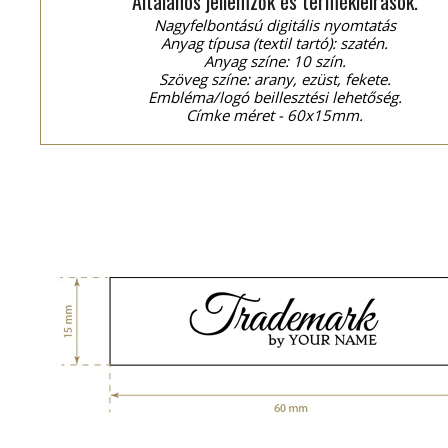
Általános jellemzők és termékleírások.
Nagyfelbontású digitális nyomtatás
Anyag típusa (textil tartó): szatén.
Anyag színe: 10 szín.
Szöveg színe: arany, ezüst, fekete.
Embléma/logó beillesztési lehetőség.
Címke méret - 60x15mm.