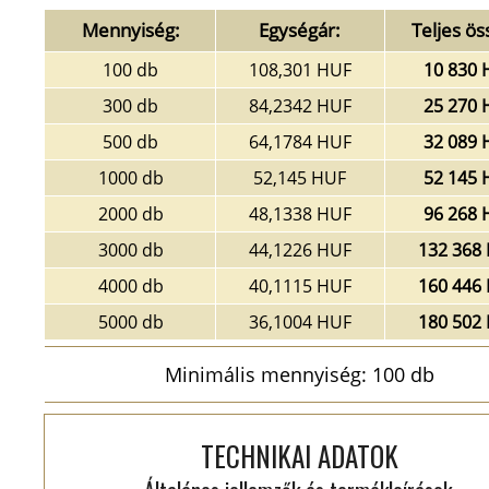
Mennyiség:
Egységár:
Teljes ös
100 db
108,301 HUF
10 830 
300 db
84,2342 HUF
25 270 
500 db
64,1784 HUF
32 089 
1000 db
52,145 HUF
52 145 
2000 db
48,1338 HUF
96 268 
3000 db
44,1226 HUF
132 368
4000 db
40,1115 HUF
160 446
5000 db
36,1004 HUF
180 502
Minimális mennyiség: 100 db
TECHNIKAI ADATOK