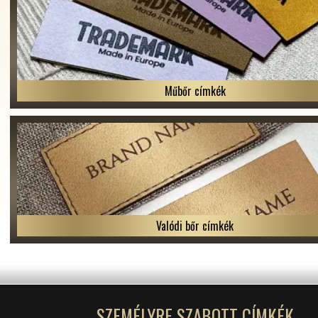
Műbőr címkék
Valódi bőr címkék
SZEMÉLYRE SZABOTT CÍMKÉK