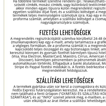
Ha többféle terméket szeretne rendelni (pl.: felakasztható
szövött címkék, mosási címkék, vagy különböző textilcímkék
akkor minden egyes típusra külön megrendelést regisztr
egyetlen szállítási díjat fizet, és a szállítási költséget a me
termékek teljes mennyiségére számoljuk újra. Kap egy e ma
proforma számlát, amelyben a szállítási költséget a csomag
nagyságára/súlyára számoljuk.
FIZETÉSI LEHETŐSÉGEK
A megrendelés regisztrációjától számítva körülbelül 24-48 ó
(munkanapokon) kap egy e-mailt, amely tartalmazza a grafik
a végleges formában, de a proforma számlát is a megrend
kapcsolódó teljes összeggel és egy biztonságos linket, a
keresztül könnyen és gyorsan fizethet bármilyen típusú hitel
(Visa, Visa Electron, MasterCard, Maestro, Cirrus, American 
Discover), bármilyen pénznemben (a pénznemek átvál
automatikusan történik). Elfogadjuk a banki átutalással, Mo
Stripe és Paypal fizetési módokat is. A fizetés beérkezése
megrendelését feldolgozzuk.
SZÁLLÍTÁSI LEHETŐSÉGEK
A termékek gyártása után sor kerül a csomagolásra és kül
FedEx Express futárszolgálaton keresztül. Ha a rendeltetés
nem található a fenti űrlapon ("GYÁRTÁSI ÉS SZÁLLÍTÁSI K
SZÁMÍTÁSA"), és az "INFO" üzenet jelenik meg, e-mailben, a
után elküldjük az árat illetve a szállítási lehetőséget