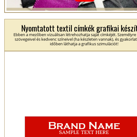
Nyomtatott textil címkék grafikai készí
Ebben a mezőben vizuálisan létrehozhatja saját címkéjét. Személyre
szövegeivel és kedvenc színeivel (ha készleten vannak), és gyakorlat
időben láthatja a grafikus szimulációt!