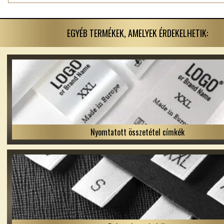
EGYÉB TERMÉKEK, AMELYEK ÉRDEKELHETIK:
Nyomtatott összetétel címkék