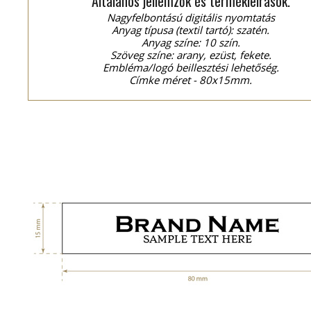
Általános jellemzők és termékleírások.
Nagyfelbontású digitális nyomtatás
Anyag típusa (textil tartó): szatén.
Anyag színe: 10 szín.
Szöveg színe: arany, ezüst, fekete.
Embléma/logó beillesztési lehetőség.
Címke méret - 80x15mm.