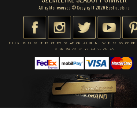
All rights reserved © Copyright 2026 Bestlabels.hu
EU
UK
US
FR
BE
IT
ES
PT
RO
DE
AT
CH
HU
PL
NL
DK
FI
SE
BG
CZ
EE
SI
SK
MX
AR
BR
VE
CO
CL
AU
CA