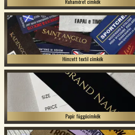
Ruhaméret címkék
Hímzett textil címkék
Papír függőcímkék