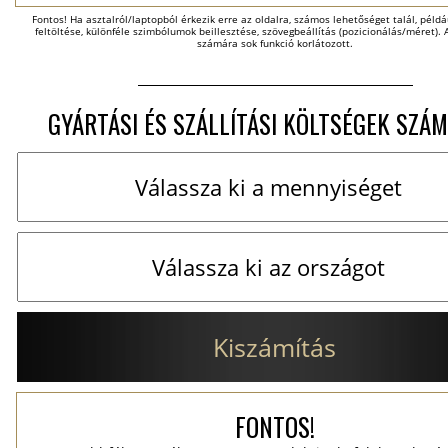
Fontos! Ha asztalról/laptopból érkezik erre az oldalra, számos lehetőséget talál, példáu
feltöltése, különféle szimbólumok beillesztése, szövegbeállítás (pozicionálás/méret). A
számára sok funkció korlátozott.
GYÁRTÁSI ÉS SZÁLLÍTÁSI KÖLTSÉGEK SZÁM
Kiszámítás
FONTOS!