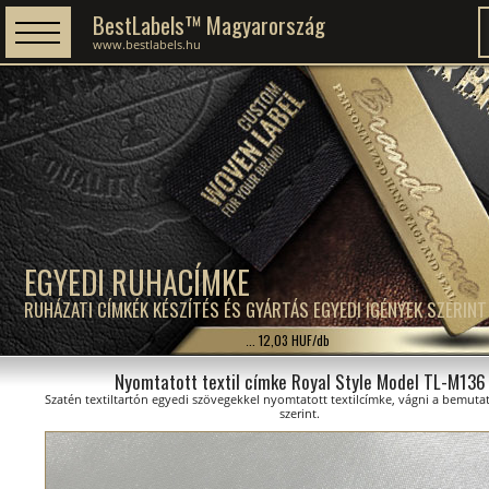
BestLabels™ Magyarország
www.bestlabels.hu
EGYEDI RUHACÍMKE
RUHÁZATI CÍMKÉK KÉSZÍTÉS ÉS GYÁRTÁS EGYEDI IGÉNYEK SZERINT
... 12,03 HUF/db
Nyomtatott textil címke Royal Style Model TL-M136
Szatén textiltartón egyedi szövegekkel nyomtatott textilcímke, vágni a bemuta
szerint.