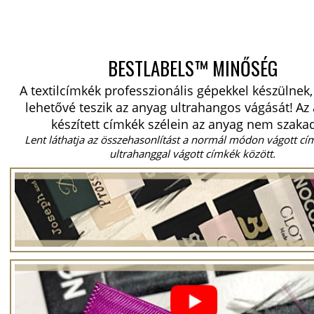
BESTLABELS™ MINŐSÉG
A textilcímkék professzionális gépekkel készülnek
lehetővé teszik az anyag ultrahangos vágását!
Az 
készített címkék szélein az anyag nem szakad
Lent láthatja az összehasonlítást a normál módon vágott cí
ultrahanggal vágott címkék között.