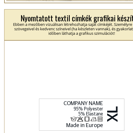
Nyomtatott textil címkék grafikai készí
Ebben a mezőben vizuálisan létrehozhatja saját címkéjét. Személyre
szövegeivel és kedvenc színeivel (ha készleten vannak), és gyakorlat
időben láthatja a grafikus szimulációt!
H
p
j
N
b