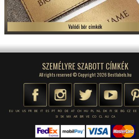
Valódi bőr címkék
SZEMÉLYRE SZABOTT CÍMKÉK
All rights reserved © Copyright 2026 Bestlabels.hu
EU
UK
US
FR
BE
IT
ES
PT
RO
DE
AT
CH
HU
PL
NL
DK
FI
SE
BG
CZ
EE
SI
SK
MX
AR
BR
VE
CO
CL
AU
CA