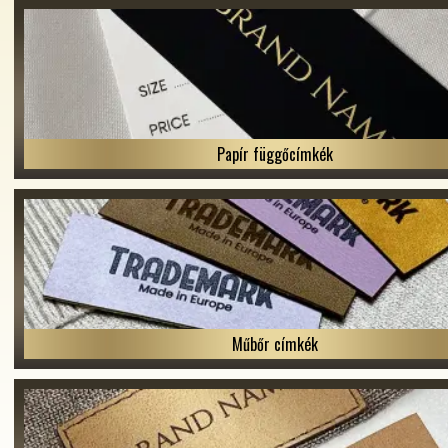
Papír függőcímkék
Műbőr címkék