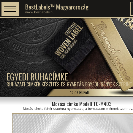
BestLabels™ Magyarország
www.bestlabels.hu
EGYEDI RUHACÍMKE
RUHÁZATI CÍMKÉK KÉSZÍTÉS ÉS GYÁRTÁS EGYEDI IGÉNYEK SZERINT
... 12,03 HUF/db
Mosási címke Modell TC-M403
Mosási címke fehér szaténra nyomtatva, a bemutatott méretek szerint v