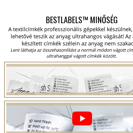
BESTLABELS™ MINŐSÉG
A textilcímkék professzionális gépekkel készülnek
lehetővé teszik az anyag ultrahangos vágását!
Az 
készített címkék szélein az anyag nem szakad
Lent láthatja az összehasonlítást a normál módon vágott cí
ultrahanggal vágott címkék között.