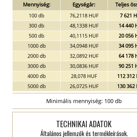
Mennyiség:
Egységár:
Teljes ös
100 db
76,2118 HUF
7 621 
300 db
48,1338 HUF
14 440 
500 db
40,1115 HUF
20 056 
1000 db
34,0948 HUF
34 095 
2000 db
32,0892 HUF
64 178 
3000 db
30,0836 HUF
90 251 
4000 db
28,078 HUF
112 312
5000 db
26,0725 HUF
130 362
Minimális mennyiség: 100 db
TECHNIKAI ADATOK
Általános jellemzők és termékleírások.