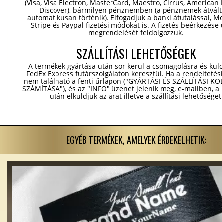
(Visa, Visa Electron, MasterCard, Maestro, Cirrus, American 
Discover), bármilyen pénznemben (a pénznemek átvál
automatikusan történik). Elfogadjuk a banki átutalással, Mo
Stripe és Paypal fizetési módokat is. A fizetés beérkezése
megrendelését feldolgozzuk.
SZÁLLÍTÁSI LEHETŐSÉGEK
A termékek gyártása után sor kerül a csomagolásra és kül
FedEx Express futárszolgálaton keresztül. Ha a rendeltetés
nem található a fenti űrlapon ("GYÁRTÁSI ÉS SZÁLLÍTÁSI K
SZÁMÍTÁSA"), és az "INFO" üzenet jelenik meg, e-mailben, a
után elküldjük az árat illetve a szállítási lehetőséget
EGYÉB TERMÉKEK, AMELYEK ÉRDEKELHETIK: