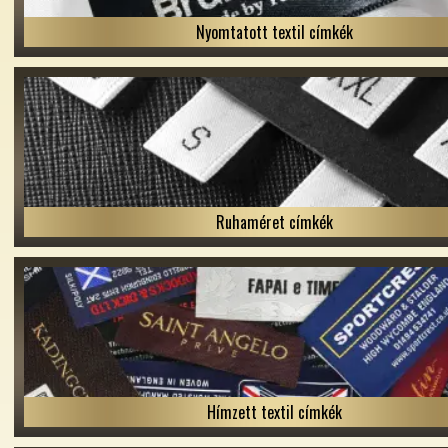
Nyomtatott textil címkék
Ruhaméret címkék
Hímzett textil címkék