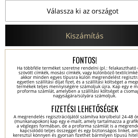
Kiszámítás
FONTOS!
Ha többféle terméket szeretne rendelni (pl.: felakasztható
szövött címkék, mosási címkék, vagy különböző textilcímkék
akkor minden egyes típusra külön megrendelést regisztr
egyetlen szállítási díjat fizet, és a szállítási költséget a me
termékek teljes mennyiségére számoljuk újra. Kap egy e ma
proforma számlát, amelyben a szállítási költséget a csomag
nagyságára/súlyára számoljuk.
FIZETÉSI LEHETŐSÉGEK
A megrendelés regisztrációjától számítva körülbelül 24-48 ó
(munkanapokon) kap egy e-mailt, amely tartalmazza a grafik
a végleges formában, de a proforma számlát is a megrend
kapcsolódó teljes összeggel és egy biztonságos linket, a
keresztül könnyen és gyorsan fizethet bármilyen típusú hitel