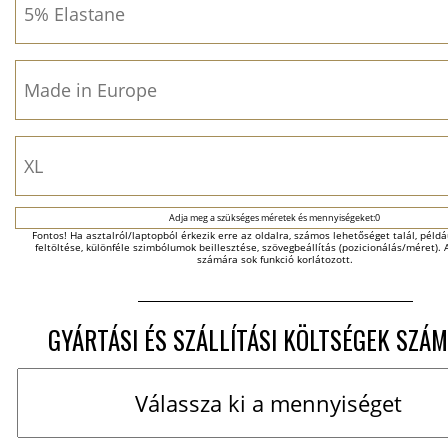
Adja meg a szükséges méretek és mennyiségeket:0
Fontos! Ha asztalról/laptopból érkezik erre az oldalra, számos lehetőséget talál, példáu
feltöltése, különféle szimbólumok beillesztése, szövegbeállítás (pozicionálás/méret). A
számára sok funkció korlátozott.
GYÁRTÁSI ÉS SZÁLLÍTÁSI KÖLTSÉGEK SZÁM