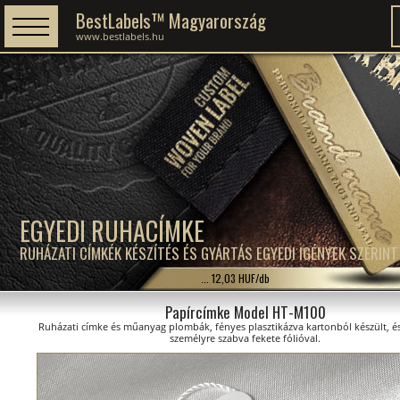
BestLabels™ Magyarország
www.bestlabels.hu
EGYEDI RUHACÍMKE
RUHÁZATI CÍMKÉK KÉSZÍTÉS ÉS GYÁRTÁS EGYEDI IGÉNYEK SZERINT
... 12,03 HUF/db
Papírcímke Model HT-M100
Ruházati címke és műanyag plombák, fényes plasztikázva kartonból készült, és
személyre szabva fekete fólióval.