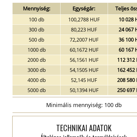
Mennyiség:
Egységár:
Teljes ös
100 db
100,2788 HUF
10 028 
300 db
80,223 HUF
24 067 
500 db
72,2007 HUF
36 100 
1000 db
60,1672 HUF
60 167 
2000 db
56,1561 HUF
112 312
3000 db
54,1505 HUF
162 452
4000 db
52,145 HUF
208 580
5000 db
50,1394 HUF
250 697
Minimális mennyiség: 100 db
TECHNIKAI ADATOK