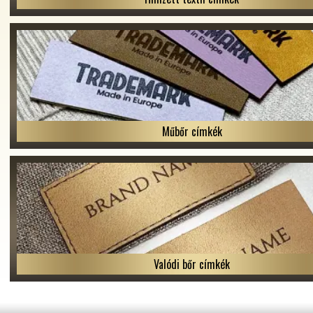
Műbőr címkék
Valódi bőr címkék