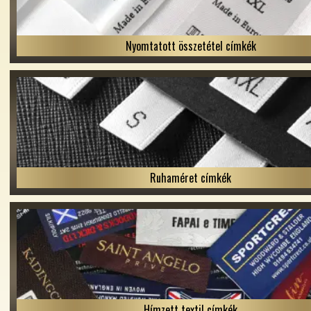
Nyomtatott összetétel címkék
Ruhaméret címkék
Hímzett textil címkék