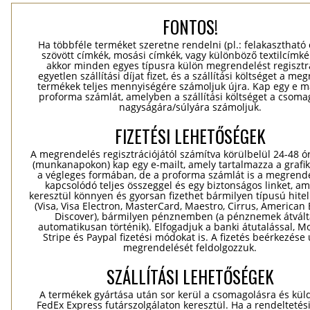
FONTOS!
Ha többféle terméket szeretne rendelni (pl.: felakasztható
szövött címkék, mosási címkék, vagy különböző textilcímkék
akkor minden egyes típusra külön megrendelést regisztr
egyetlen szállítási díjat fizet, és a szállítási költséget a me
termékek teljes mennyiségére számoljuk újra. Kap egy e ma
proforma számlát, amelyben a szállítási költséget a csomag
nagyságára/súlyára számoljuk.
FIZETÉSI LEHETŐSÉGEK
A megrendelés regisztrációjától számítva körülbelül 24-48 ó
(munkanapokon) kap egy e-mailt, amely tartalmazza a grafik
a végleges formában, de a proforma számlát is a megrend
kapcsolódó teljes összeggel és egy biztonságos linket, a
keresztül könnyen és gyorsan fizethet bármilyen típusú hitel
(Visa, Visa Electron, MasterCard, Maestro, Cirrus, American 
Discover), bármilyen pénznemben (a pénznemek átvál
automatikusan történik). Elfogadjuk a banki átutalással, Mo
Stripe és Paypal fizetési módokat is. A fizetés beérkezése
megrendelését feldolgozzuk.
SZÁLLÍTÁSI LEHETŐSÉGEK
A termékek gyártása után sor kerül a csomagolásra és kül
FedEx Express futárszolgálaton keresztül. Ha a rendeltetés