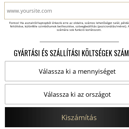
Fontos! Ha asztalról/laptopból érkezik erre az oldalra, számos lehetőséget talál, példáu
feltöltése, különféle szimbólumok beillesztése, szövegbeállítás (pozicionálás/méret). A
számára sok funkció korlátozott.
GYÁRTÁSI ÉS SZÁLLÍTÁSI KÖLTSÉGEK SZÁM
Kiszámítás