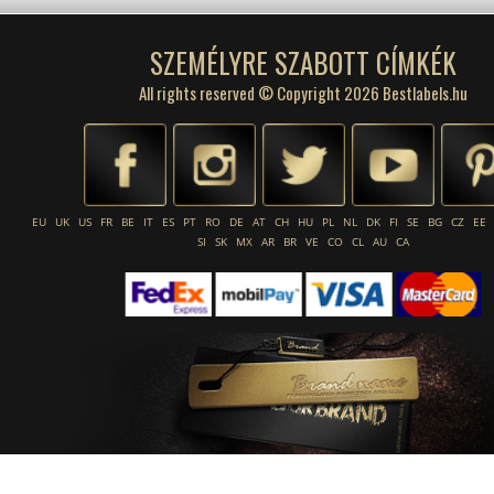
SZEMÉLYRE SZABOTT CÍMKÉK
All rights reserved © Copyright 2026 Bestlabels.hu
EU
UK
US
FR
BE
IT
ES
PT
RO
DE
AT
CH
HU
PL
NL
DK
FI
SE
BG
CZ
EE
SI
SK
MX
AR
BR
VE
CO
CL
AU
CA