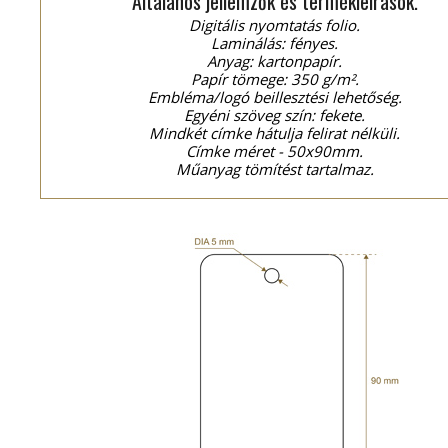
Általános jellemzők és termékleírások.
Digitális nyomtatás folio.
Laminálás: fényes.
Anyag: kartonpapír.
Papír tömege: 350 g/m².
Embléma/logó beillesztési lehetőség.
Egyéni szöveg szín: fekete.
Mindkét címke hátulja felirat nélküli.
Címke méret - 50x90mm.
Műanyag tömítést tartalmaz.