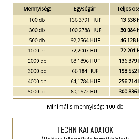
Mennyiség:
Egységár:
Teljes ös
100 db
136,3791 HUF
13 638 
300 db
100,2788 HUF
30 084 
500 db
92,2564 HUF
46 128 
1000 db
72,2007 HUF
72 201 
2000 db
68,1896 HUF
136 379
3000 db
66,184 HUF
198 552
4000 db
64,1784 HUF
256 714
5000 db
60,1672 HUF
300 836
Minimális mennyiség: 100 db
TECHNIKAI ADATOK