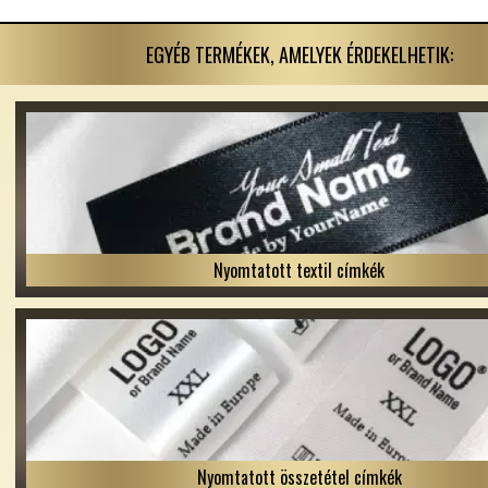
EGYÉB TERMÉKEK, AMELYEK ÉRDEKELHETIK:
Nyomtatott textil címkék
Nyomtatott összetétel címkék