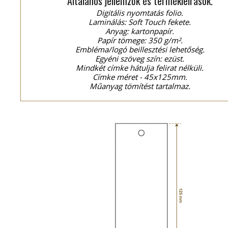
Általános jellemzők és termékleírások.
Digitális nyomtatás folio.
Laminálás: Soft Touch fekete.
Anyag: kartonpapír.
Papír tömege: 350 g/m².
Embléma/logó beillesztési lehetőség.
Egyéni szöveg szín: ezüst.
Mindkét címke hátulja felirat nélküli.
Címke méret - 45x125mm.
Műanyag tömítést tartalmaz.