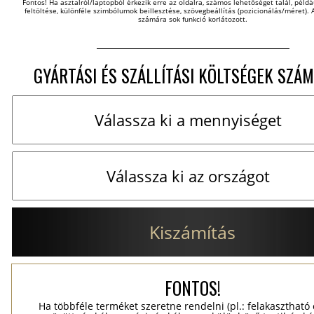
Fontos! Ha asztalról/laptopból érkezik erre az oldalra, számos lehetőséget talál, példáu
feltöltése, különféle szimbólumok beillesztése, szövegbeállítás (pozicionálás/méret). A
számára sok funkció korlátozott.
GYÁRTÁSI ÉS SZÁLLÍTÁSI KÖLTSÉGEK SZÁM
Kiszámítás
FONTOS!
Ha többféle terméket szeretne rendelni (pl.: felakasztható