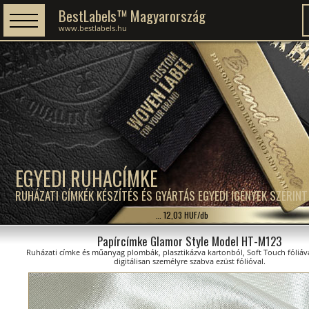
BestLabels™ Magyarország
www.bestlabels.hu
EGYEDI RUHACÍMKE
RUHÁZATI CÍMKÉK KÉSZÍTÉS ÉS GYÁRTÁS EGYEDI IGÉNYEK SZERINT
... 12,03 HUF/db
Papírcímke Glamor Style Model HT-M123
Ruházati címke és műanyag plombák, plasztikázva kartonból, Soft Touch fóliáva
digitálisan személyre szabva ezüst fólióval.