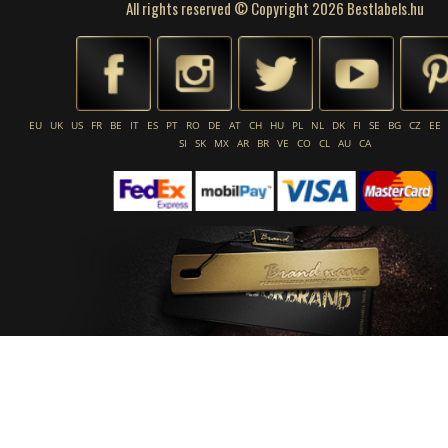
All rights reserved © Copyright 2026 Bestlabels.hu
EU
UK
US
FR
BE
IT
ES
PT
RO
DE
AT
CH
HU
PL
NL
DK
FI
SE
BG
CZ
EE
SI
SK
MX
AR
BR
VE
CO
CL
AU
CA