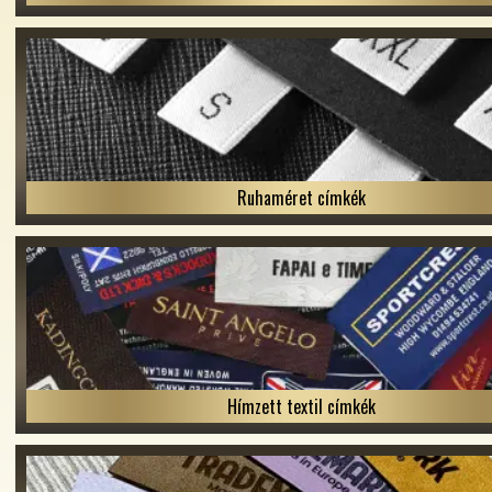
Ruhaméret címkék
Hímzett textil címkék