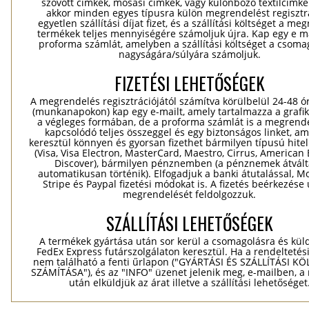
szövött címkék, mosási címkék, vagy különböző textilcímkék
akkor minden egyes típusra külön megrendelést regisztr
egyetlen szállítási díjat fizet, és a szállítási költséget a me
termékek teljes mennyiségére számoljuk újra. Kap egy e ma
proforma számlát, amelyben a szállítási költséget a csomag
nagyságára/súlyára számoljuk.
FIZETÉSI LEHETŐSÉGEK
A megrendelés regisztrációjától számítva körülbelül 24-48 ó
(munkanapokon) kap egy e-mailt, amely tartalmazza a grafik
a végleges formában, de a proforma számlát is a megrend
kapcsolódó teljes összeggel és egy biztonságos linket, a
keresztül könnyen és gyorsan fizethet bármilyen típusú hitel
(Visa, Visa Electron, MasterCard, Maestro, Cirrus, American 
Discover), bármilyen pénznemben (a pénznemek átvál
automatikusan történik). Elfogadjuk a banki átutalással, Mo
Stripe és Paypal fizetési módokat is. A fizetés beérkezése
megrendelését feldolgozzuk.
SZÁLLÍTÁSI LEHETŐSÉGEK
A termékek gyártása után sor kerül a csomagolásra és kül
FedEx Express futárszolgálaton keresztül. Ha a rendeltetés
nem található a fenti űrlapon ("GYÁRTÁSI ÉS SZÁLLÍTÁSI K
SZÁMÍTÁSA"), és az "INFO" üzenet jelenik meg, e-mailben, a
után elküldjük az árat illetve a szállítási lehetőséget