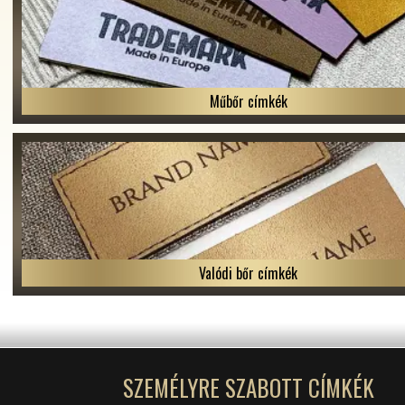
Műbőr címkék
Valódi bőr címkék
SZEMÉLYRE SZABOTT CÍMKÉK