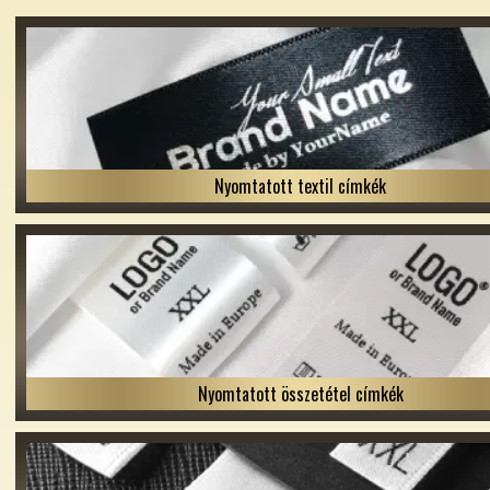
Nyomtatott textil címkék
Nyomtatott összetétel címkék