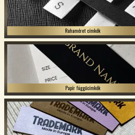
Ruhaméret címkék
Papír függőcímkék