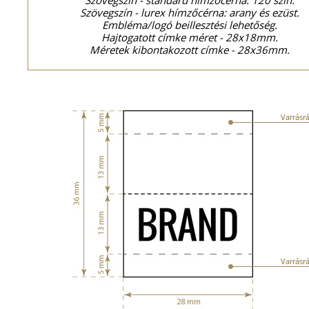
Szövegszín - standard hímzőcérna: 120 szín.
Szövegszín - lurex hímzőcérna: arany és ezüst.
Embléma/logó beillesztési lehetőség.
Hajtogatott címke méret - 28x18mm.
Méretek kibontakozott címke - 28x36mm.
Varrásr
Varrásr