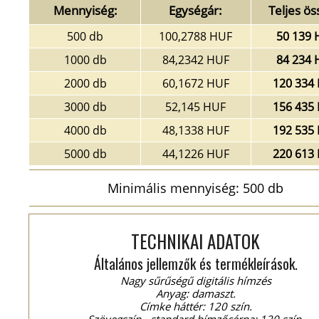
Mennyiség:
Egységár:
Teljes ös
500 db
100,2788 HUF
50 139 
1000 db
84,2342 HUF
84 234 
2000 db
60,1672 HUF
120 334
3000 db
52,145 HUF
156 435
4000 db
48,1338 HUF
192 535
5000 db
44,1226 HUF
220 613
Minimális mennyiség: 500 db
TECHNIKAI ADATOK
Általános jellemzők és termékleírások.
Nagy sűrűségű digitális hímzés
Anyag: damaszt.
Címke háttér: 120 szín.