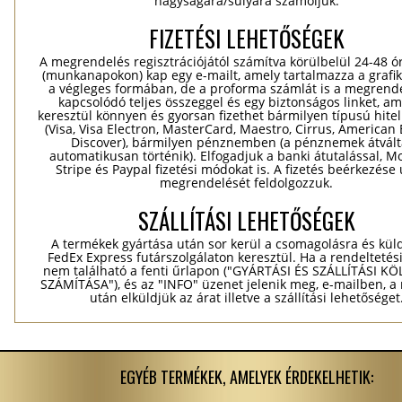
nagyságára/súlyára számoljuk.
FIZETÉSI LEHETŐSÉGEK
A megrendelés regisztrációjától számítva körülbelül 24-48 ó
(munkanapokon) kap egy e-mailt, amely tartalmazza a grafik
a végleges formában, de a proforma számlát is a megrend
kapcsolódó teljes összeggel és egy biztonságos linket, a
keresztül könnyen és gyorsan fizethet bármilyen típusú hitel
(Visa, Visa Electron, MasterCard, Maestro, Cirrus, American 
Discover), bármilyen pénznemben (a pénznemek átvál
automatikusan történik). Elfogadjuk a banki átutalással, Mo
Stripe és Paypal fizetési módokat is. A fizetés beérkezése
megrendelését feldolgozzuk.
SZÁLLÍTÁSI LEHETŐSÉGEK
A termékek gyártása után sor kerül a csomagolásra és kül
FedEx Express futárszolgálaton keresztül. Ha a rendeltetés
nem található a fenti űrlapon ("GYÁRTÁSI ÉS SZÁLLÍTÁSI K
SZÁMÍTÁSA"), és az "INFO" üzenet jelenik meg, e-mailben, a
után elküldjük az árat illetve a szállítási lehetőséget
EGYÉB TERMÉKEK, AMELYEK ÉRDEKELHETIK: