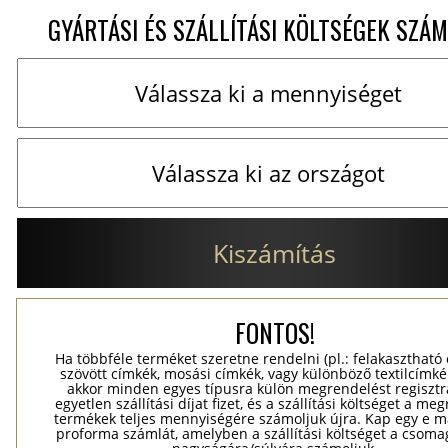
GYÁRTÁSI ÉS SZÁLLÍTÁSI KÖLTSÉGEK SZÁM
Kiszámítás
FONTOS!
Ha többféle terméket szeretne rendelni (pl.: felakasztható
szövött címkék, mosási címkék, vagy különböző textilcímkék
akkor minden egyes típusra külön megrendelést regisztr
egyetlen szállítási díjat fizet, és a szállítási költséget a me
termékek teljes mennyiségére számoljuk újra. Kap egy e ma
proforma számlát, amelyben a szállítási költséget a csomag