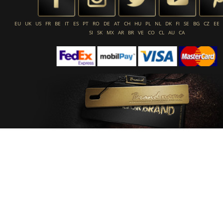
EU
UK
US
FR
BE
IT
ES
PT
RO
DE
AT
CH
HU
PL
NL
DK
FI
SE
BG
CZ
EE
SI
SK
MX
AR
BR
VE
CO
CL
AU
CA