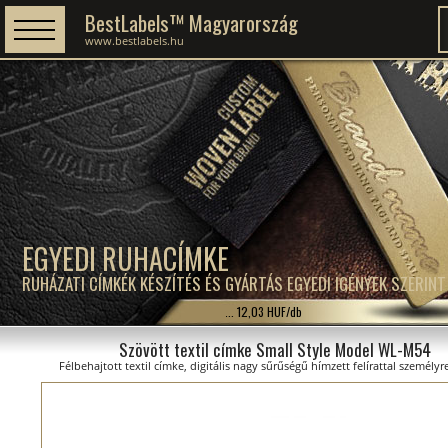
BestLabels™ Magyarország
www.bestlabels.hu
EGYEDI RUHACÍMKE
RUHÁZATI CÍMKÉK KÉSZÍTÉS ÉS GYÁRTÁS EGYEDI IGÉNYEK SZERINT
... 12,03 HUF/db
Szövött textil címke Small Style Model WL-M54
Félbehajtott textil címke, digitális nagy sűrűségű hímzett felírattal személyr