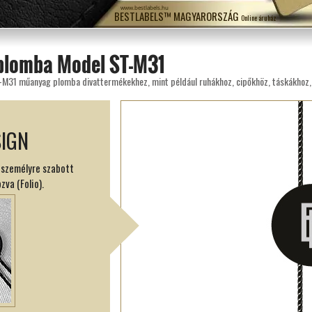
www.bestlabels.hu
BESTLABELS™ MAGYARORSZÁG
Online áruház
plomba Model ST-M31
SIGN
 személyre szabott
zva (Folio).