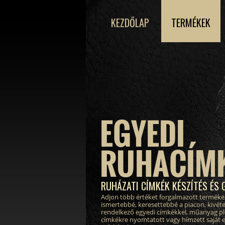
KEZDŐLAP
TERMÉKEK
EGYEDI
RUHACÍM
RUHÁZATI CÍMKÉK KÉSZÍTÉS ÉS 
Adjon több értéket forgalmazott terméke
ismertebbé, keresettebbé a piacon, kivéte
rendelkező egyedi címkékkel, műanyag pl
címkékre nyomtatott vagy hímzett saját 