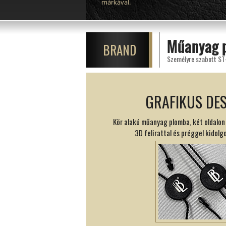
márkával.
Műanyag 
BRAND
GRAFIKUS DE
Kör alakú műanyag plomba, két oldalon
3D felirattal és préggel kidolgo