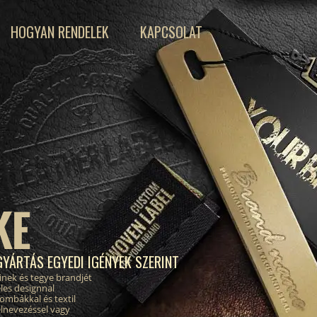
HOGYAN RENDELEK
KAPCSOLAT
KE
GYÁRTÁS EGYEDI IGÉNYEK SZERINT
inek és tegye brandjét
les designnal
ombákkal és textil
elnevezéssel vagy