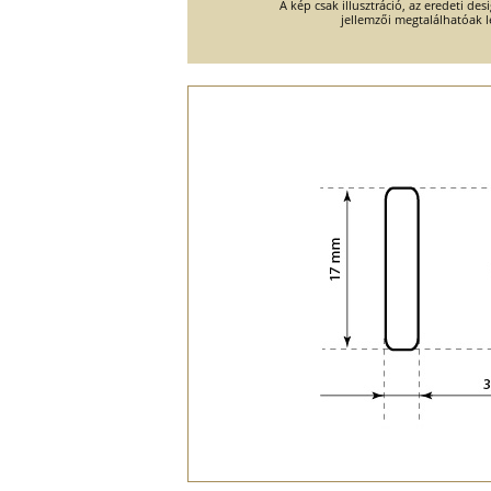
A kép csak illusztráció, az eredeti des
jellemzői megtalálhatóak l