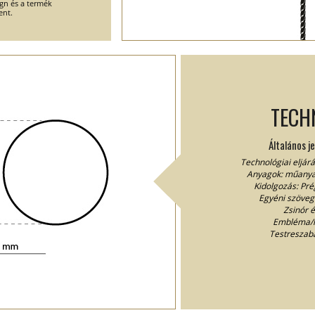
ign és a termék
ent.
TECH
Általános j
Technológiai eljár
Anyagok: műanyag 
Kidolgozás: Pré
Egyéni szöveg 
Zsinór é
Embléma/lo
Testreszabá