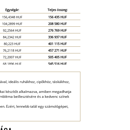
Egységár:
Teljes összeg:
156,4348 HUF
156 435 HUF
104,2899 HUF
208 580 HUF
92,2564 HUF
276 769 HUF
84,2342 HUF
336 937 HUF
80,223 HUF
401 115 HUF
76,2118 HUF
457 271 HUF
72,2007 HUF
505 405 HUF
68,1896 HUF
545 516 HUF
64,1784 HUF
577 606 HUF
60,1672 HUF
601 672 HUF
l, ideális ruhákhoz, cipőkhöz, táskákhoz,
52,145 HUF
782 174 HUF
48,1338 HUF
962 676 HUF
kai készítőt alkalmazva, amiben megadhatja
 embléma beillesztésére és a kedvenc színek
ően. Ezért, lennebb talál egy számológépet,