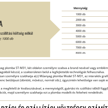
Mennyiség:
1000 db
2000 db
A
3000 db
4000 db
zállítási költség nélkül
5000 db
: 1000 db
6000 db
7000 db
8000 db
9000 db
10000 db
ag plomba ST-M31, két oldalon személyre szabva a brand nevével vagy emblémáva
15000 db
okból készül, a szakterületen belül a legfejlettebb technológiát felhasználva.
20000 db
san személyre szabhatja a(z) Műanyag plomba Model ST-M31, az interaktív grafi
enc betűtípust (döntött, művészi, normál stb.), úgyszintén lehetősége van saját
a megfelelő ár kiválasztásával, a mennyiségtől, gyártási és szállítási időtől függ
ciót, majd személyre szabhatja ezt a plomba modellt és felteheti rendelését.