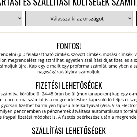
RTÁSI ÉS SZÁLLÍTÁSI KÖLTSÉGEK SZÁMÍ
FONTOS!
ndelni (pl.: felakasztható címkék, szövött címkék, mosási címkék, v
n megrendelést regisztrálhat, egyetlen szállítási díjat fizet, és a s
ámoljuk újra. Kap egy e mailt egy proforma számlát, amelyben a szá
nagyságára/súlyára számoljuk.
FIZETÉSI LEHETŐSÉGEK
 számítva körülbelül 24-48 órán belül (munkanapokon) kap egy e-mai
e a proforma számlát is a megrendeléshez kapcsolódó teljes összeg
yorsan fizethet bármilyen típusú hitelkártyával (Visa, Visa Electro
rmilyen pénznemben (a pénznemek átváltása automatikusan történik)
és Paypal fizetési módokat is. A fizetés beérkezése után a megrende
SZÁLLÍTÁSI LEHETŐSÉGEK