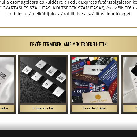
rül a csomagolásra és küldésre a FedEx Express futárszolgálaton ke
 ("GYÁRTÁSI ÉS SZÁLLÍTÁSI KÖLTSÉGEK SZÁMÍTÁSA"), és az "INFO" üz
rendelés után elküldjük az árat illetve a szállítási lehetőséget.
EGYÉB TERMÉKEK, AMELYEK ÉRDEKELHETIK:
 címkék
Ruhaméret címkék
Hímzett textil címkék
P