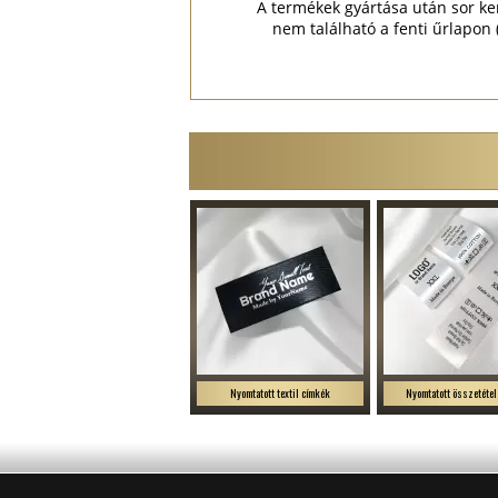
A termékek gyártása után sor ke
nem található a fenti űrlapon
Nyomtatott textil címkék
Nyomtatott összetétel