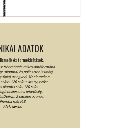
NIKAI ADATOK
ellemzők és termékleírások.
ás: fröccsöntés mikro-öntőformába.
(plomba) és poliészter (zsinór).
g(folia) az egyedi 3D elemeken.
színe: 120 szín + arany, ezüst.
s plomba szín: 120 szín.
gó beillesztési lehetőség.
s/Felirat: 2 oldalon azonos.
Plomba méret:3
Alak: kerek.