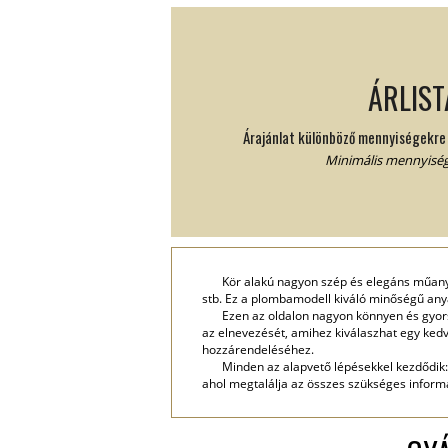
ÁRLIST
Árajánlat különböző mennyiségekre s
Minimális mennyiség
Kör alakú nagyon szép és elegáns műany
stb. Ez a plombamodell kiváló minőségű anyag
Ezen az oldalon nagyon könnyen és gyor
az elnevezését, amihez kiválaszhat egy kedv
hozzárendeléséhez.
Minden az alapvető lépésekkel kezdődik: 
ahol megtalálja az összes szükséges informá