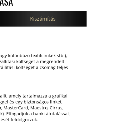
TÁSA
Kiszámítás
agy különböző textilcímkék stb.),
zállítási költséget a megrendelt
llítási költséget a csomag teljes
lt, amely tartalmazza a grafikai
gel és egy biztonságos linket,
n, MasterCard, Maestro, Cirrus,
. Elfogadjuk a banki átutalással,
lését feldolgozzuk.