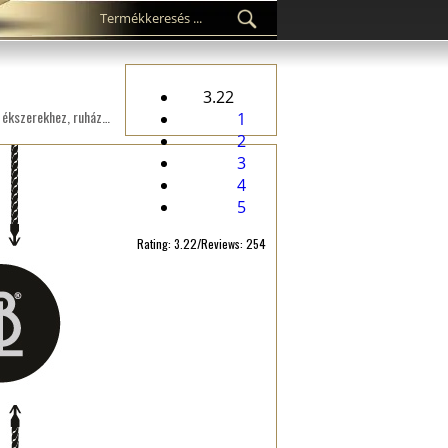
3.22
Személyre szabott ST-M31 műanyag plomba divattermékekhez, mint például ruhákhoz, cipőkhöz, táskákhoz, ékszerekhez, ruházati kiegészítőkhöz stb.
1
2
3
4
5
Rating: 3.22/Reviews: 254