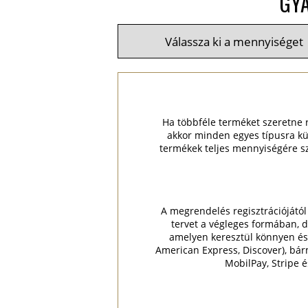
GYÁ
Ha többféle terméket szeretne re
akkor minden egyes típusra külö
termékek teljes mennyiségére sz
A megrendelés regisztrációjától
tervet a végleges formában, d
amelyen keresztül könnyen és g
American Express, Discover), bá
MobilPay, Stripe 