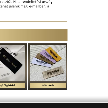
resztül. Ha a rendeltetési ország
enet jelenik meg, e-mailben, a
apír függőcímkék
Műbőr címkék