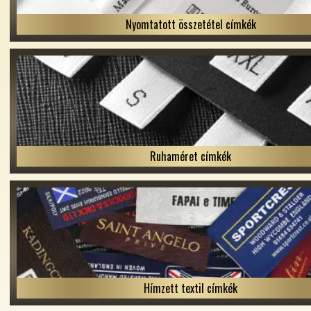
Nyomtatott összetétel címkék
Ruhaméret címkék
Hímzett textil címkék