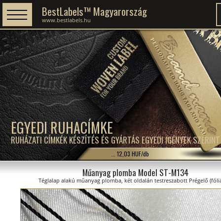
BestLabels™ Magyarország
www.bestlabels.hu
EGYEDI RUHACÍMKE
RUHÁZATI CÍMKÉK KÉSZÍTÉS ÉS GYÁRTÁS EGYEDI IGÉNYEK SZERINT
... 12,03 HUF/db
Műanyag plomba Model ST-M134
Téglalap alakú műanyag plomba, két oldalán testreszabott Prégelő (fóliá