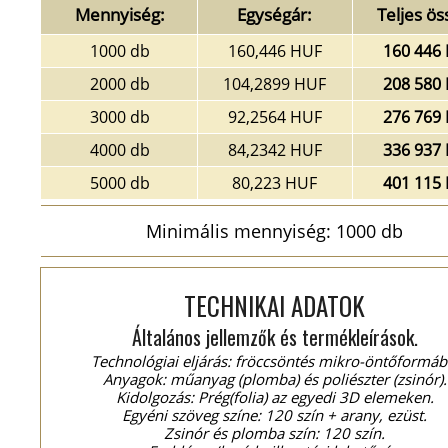
Mennyiség:
Egységár:
Teljes ös
1000 db
160,446 HUF
160 446
2000 db
104,2899 HUF
208 580
3000 db
92,2564 HUF
276 769
4000 db
84,2342 HUF
336 937
5000 db
80,223 HUF
401 115
Minimális mennyiség: 1000 db
TECHNIKAI ADATOK
Általános jellemzők és termékleírások.
Technológiai eljárás: fröccsöntés mikro-öntőformáb
Anyagok: műanyag (plomba) és poliészter (zsinór).
Kidolgozás: Prég(folia) az egyedi 3D elemeken.
Egyéni szöveg színe: 120 szín + arany, ezüst.
Zsinór és plomba szín: 120 szín.