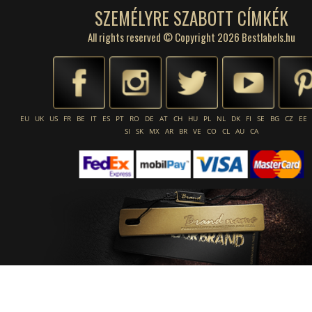
SZEMÉLYRE SZABOTT CÍMKÉK
All rights reserved © Copyright 2026 Bestlabels.hu
EU
UK
US
FR
BE
IT
ES
PT
RO
DE
AT
CH
HU
PL
NL
DK
FI
SE
BG
CZ
EE
SI
SK
MX
AR
BR
VE
CO
CL
AU
CA