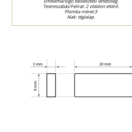
Embléma/logó beillesztési lehetőség.
Testreszabás/Felirat: 2 oldalon eltérő.
Plomba méret:3
Alak: téglalap.