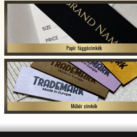
Papír függőcímkék
Műbőr címkék