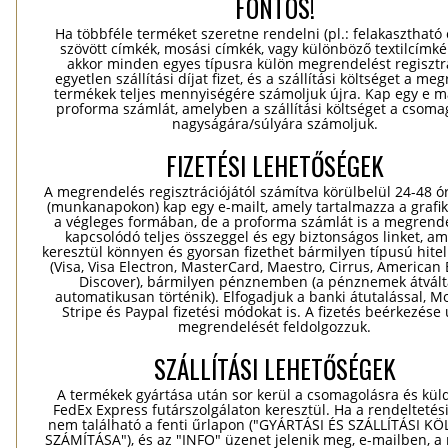
FONTOS!
Ha többféle terméket szeretne rendelni (pl.: felakasztható
szövött címkék, mosási címkék, vagy különböző textilcímkék
akkor minden egyes típusra külön megrendelést regisztr
egyetlen szállítási díjat fizet, és a szállítási költséget a me
termékek teljes mennyiségére számoljuk újra. Kap egy e ma
proforma számlát, amelyben a szállítási költséget a csomag
nagyságára/súlyára számoljuk.
FIZETÉSI LEHETŐSÉGEK
A megrendelés regisztrációjától számítva körülbelül 24-48 ó
(munkanapokon) kap egy e-mailt, amely tartalmazza a grafik
a végleges formában, de a proforma számlát is a megrend
kapcsolódó teljes összeggel és egy biztonságos linket, a
keresztül könnyen és gyorsan fizethet bármilyen típusú hitel
(Visa, Visa Electron, MasterCard, Maestro, Cirrus, American 
Discover), bármilyen pénznemben (a pénznemek átvál
automatikusan történik). Elfogadjuk a banki átutalással, Mo
Stripe és Paypal fizetési módokat is. A fizetés beérkezése
megrendelését feldolgozzuk.
SZÁLLÍTÁSI LEHETŐSÉGEK
A termékek gyártása után sor kerül a csomagolásra és kül
FedEx Express futárszolgálaton keresztül. Ha a rendeltetés
nem található a fenti űrlapon ("GYÁRTÁSI ÉS SZÁLLÍTÁSI K
SZÁMÍTÁSA"), és az "INFO" üzenet jelenik meg, e-mailben, a