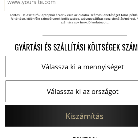
Fontos! Ha asztalról/laptopból érkezik erre az oldalra, számos lehetőséget talál, példáu
feltöltése, különféle szimbólumok beillesztése, szövegbeállítás (pozicionálás/méret). A
számára sok funkció korlátozott.
GYÁRTÁSI ÉS SZÁLLÍTÁSI KÖLTSÉGEK SZÁM
Kiszámítás