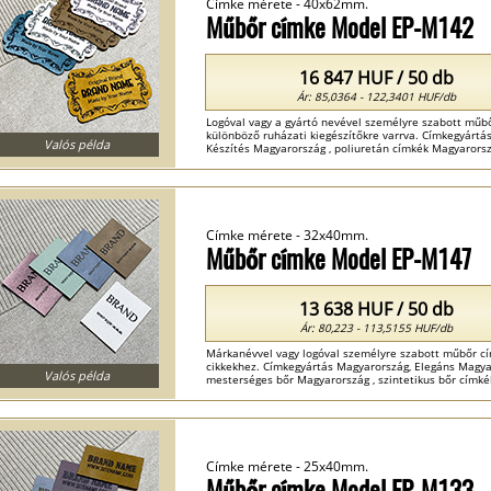
Címke mérete - 40x62mm.
Műbőr címke Model EP-M142
16 847 HUF / 50 db
Ár: 85,0364 - 122,3401 HUF/db
Logóval vagy a gyártó nevével személyre szabott műb
különböző ruházati kiegészítőkre varrva. Címkegyárt
Valós példa
Készítés Magyarország , poliuretán címkék Magyarorszá
Címke mérete - 32x40mm.
Műbőr címke Model EP-M147
13 638 HUF / 50 db
Ár: 80,223 - 113,5155 HUF/db
Márkanévvel vagy logóval személyre szabott műbőr c
cikkekhez. Címkegyártás Magyarország, Elegáns Magya
Valós példa
mesterséges bőr Magyarország , szintetikus bőr címké
Címke mérete - 25x40mm.
Műbőr címke Model EP-M133