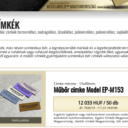
www.bestlabels.hu
BESTLABELS™ MAGYARORSZÁG
Online áruház
ÍMKÉK
őr címkék farmerekhez, nadrágokhoz, dzsekikhez, pulóverekhez, pulóverekhez, sapkákho
ék, más néven szintetikus bőr, a legnépszerűbb márkák és a legelterjedtebb te
znek a ruháknak vagy ruházati kiegészítőknek, amelyekhez rögzítik őket, ugyanak
ől egyaránt. A műbőr címkék gyártójaként szintetikus bőr címkék változatos vála
re szabható saját logóval vagy márkanévvel, így segítve az Ön márkáját kitűnni 
 címkéket, illetve mivel az ökológiai vagy újrahasznosított bőrből készült címké
ei, függetlenül attól, hogy a termékek, amelyekhez rögzítik őket, kézzel készült
nek a ruhadarabnak!
Címke mérete - 15x40mm.
Műbőr címke Model EP-M153
12 033 HUF / 50 db
Ár: 79,8219 - 111,51 HUF/db
A gyártó logójával vagy márkanevével személyre szab
különböző textiltermékekhez. Egyéni Címkék Magyaro
Valós példa
Magyarország , ökobőr címkék Magyarország , bőr után