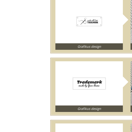
Grafikus design
Grafikus design