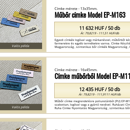
Címke mérete - 13x35mm.
Műbőr címke Model EP-M163
11 632 HUF / 50 db
Ár: 79,8219 - 111,51 HUF/db
Egyedi címkék logóval vagy márkanévvel, műbőrből kés
farmerekre és egyéb termékekre varrva. Címke Készí
Valós példa
Magyarország , szintetikus bőr címkék Magyarország , 
Címke mérete - 16x45mm.
Címke műbőrből Model EP-M1
12 435 HUF / 50 db
Ár: 79,8219 - 111,9111 HUF/db
Műbőr címke megrendelésre poliuretánból (PU) EP-M1
szabottan, logóval vagy a gyártó nevével. Ruházati Cí
Valós példa
Ruha Cimke Nyomtatás Magyarország , szintetikus bőr
Magyarország ...