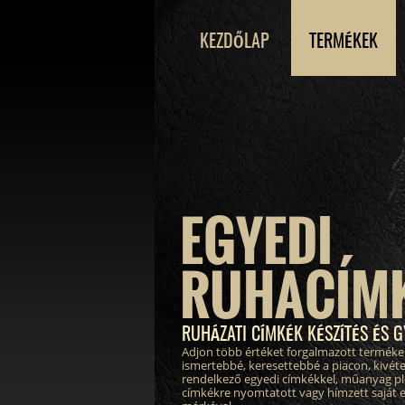
KEZDŐLAP
TERMÉKEK
EGYEDI
RUHACÍM
RUHÁZATI CÍMKÉK KÉSZÍTÉS ÉS G
Adjon több értéket forgalmazott terméke
ismertebbé, keresettebbé a piacon, kivéte
rendelkező egyedi címkékkel, műanyag pl
címkékre nyomtatott vagy hímzett saját 