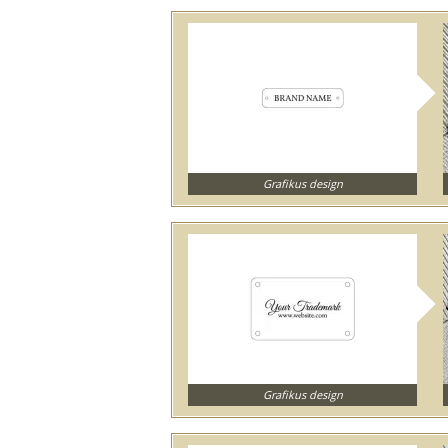
Grafikus design
Grafikus design