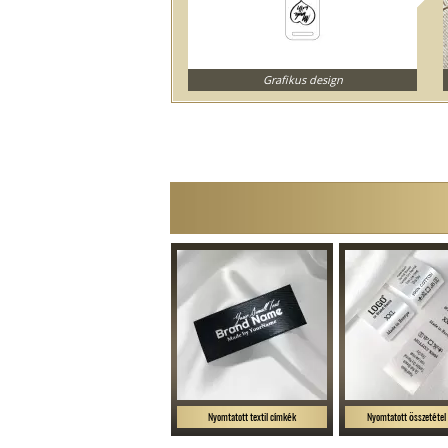
Grafikus design
Nyomtatott textil címkék
Nyomtatott összetétel