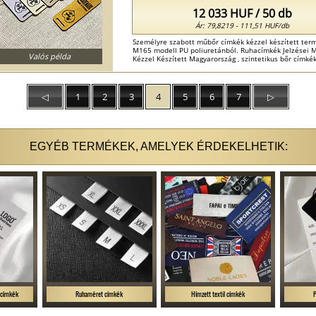
12 033 HUF / 50 db
Ár: 79,8219 - 111,51 HUF/db
Személyre szabott műbőr címkék kézzel készített ter
M165 modell PU poliuretánból. Ruhacímkék Jelzései M
Valós példa
Kézzel Készített Magyarország , szintetikus bőr címk
Magyarország ...
◁
1
2
3
4
5
6
7
▷
EGYÉB TERMÉKEK, AMELYEK ÉRDEKELHETIK:
 címkék
Ruhaméret címkék
Hímzett textil címkék