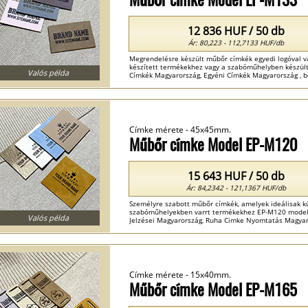
12 836 HUF / 50 db
Ár: 80,223 - 112,7133 HUF/db
Megrendelésre készült műbőr címkék egyedi logóval v
készített termékekhez vagy a szabóműhelyben készült
Valós példa
Címkék Magyarország, Egyéni Címkék Magyarország , b
Magyarország ...
Címke mérete - 45x45mm.
Műbőr címke Model EP-M120
15 643 HUF / 50 db
Ár: 84,2342 - 121,1367 HUF/db
Személyre szabott műbőr címkék, amelyek ideálisak kü
szabóműhelyekben varrt termékekhez EP-M120 modell
Valós példa
Jelzései Magyarország, Ruha Cimke Nyomtatás Magyaro
ökobőr címkék Magyarország ...
Címke mérete - 15x40mm.
Műbőr címke Model EP-M165