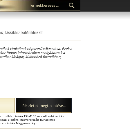
z, táskákhoz, kabátokhoz stb.
rmékek címkéinek népszerű választása. Ezek a
kor fontos információkat szolgáltatnak a
sztékát kínáljuk, különböző formákban,
a versenytársak közül. A legtöbb márka
k minimalizálják a durva környezeti hatásokat.
ek vagy szabóműhelyekben készültek, és
Részletek megtekintése...
ott műbőr címkék EP-M153 modell, ruházati és
rszág, Elegáns Magyarország, Ruhacímke
zat címkék Magyarország ...