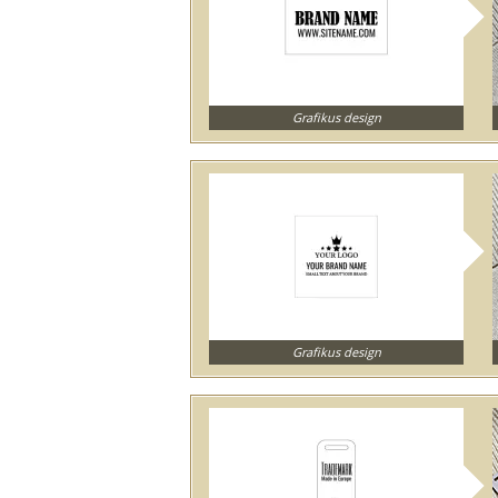
Grafikus design
Grafikus design