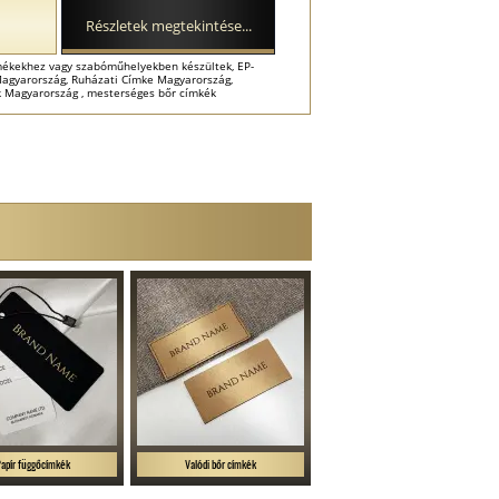
Részletek megtekintése...
mékekhez vagy szabóműhelyekben készültek, EP-
agyarország, Ruházati Címke Magyarország,
ék Magyarország , mesterséges bőr címkék
Papír függőcímkék
Valódi bőr címkék