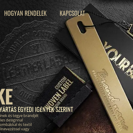
HOGYAN RENDELEK
KAPCSOLAT
KE
YÁRTÁS EGYEDI IGÉNYEK SZERINT
inek és tegye brandjét
les designnal
ombákkal és textil
elnevezéssel vagy