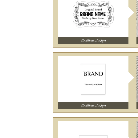
Grafikus design
Grafikus design