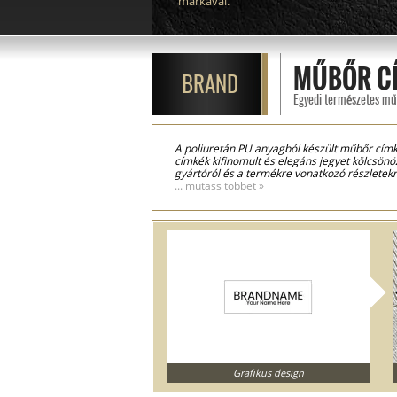
márkával.
MŰBŐR C
BRAND
Egyedi természetes műb
A poliuretán PU anyagból készült műbőr címk
címkék kifinomult és elegáns jegyet kölcsönö
gyártóról és a termékre vonatkozó részletekr
méretekben és színekben. Minden modell test
... mutass többet »
költséghatékonysági okokból választja a műbőr
A bőrcímkék a divatipar elengedhetetlen rész
mindenképpen személyes jelleget kölcsönöz
Grafikus design