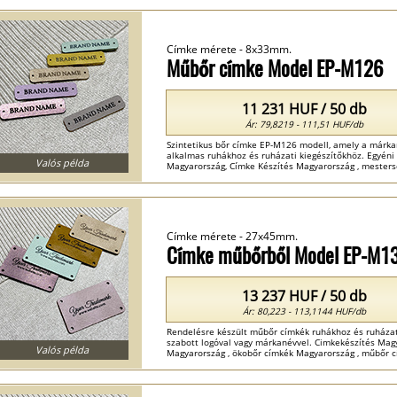
Címke mérete - 8x33mm.
Műbőr címke Model EP-M126
11 231 HUF / 50 db
Ár: 79,8219 - 111,51 HUF/db
Szintetikus bőr címke EP-M126 modell, amely a márkan
alkalmas ruhákhoz és ruházati kiegészítőkhöz. Egyén
Valós példa
Magyarország, Címke Készítés Magyarország , mestersé
Magyarország ...
Címke mérete - 27x45mm.
Címke műbőrből Model EP-M1
13 237 HUF / 50 db
Ár: 80,223 - 113,1144 HUF/db
Rendelésre készült műbőr címkék ruhákhoz és ruházat
szabott logóval vagy márkanévvel. Cimkekészítés Magy
Valós példa
Magyarország , ökobőr címkék Magyarország , műbőr c