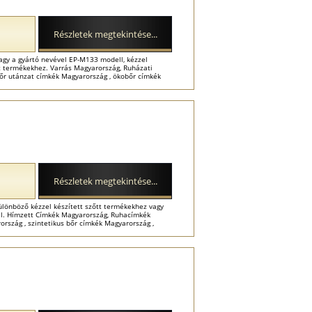
Részletek megtekintése...
agy a gyártó nevével EP-M133 modell, kézzel
 termékekhez. Varrás Magyarország, Ruházati
őr utánzat címkék Magyarország , ökobőr címkék
Részletek megtekintése...
lönböző kézzel készített szőtt termékekhez vagy
. Hímzett Címkék Magyarország, Ruhacímkék
rszág , szintetikus bőr címkék Magyarország ,