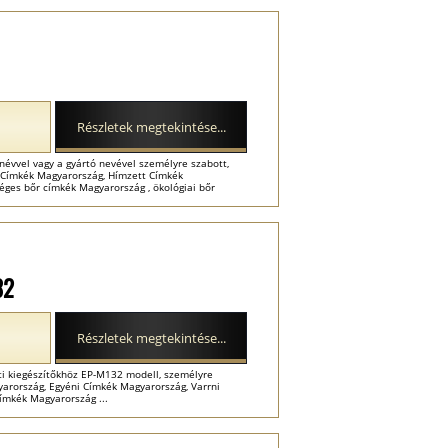
Részletek megtekintése...
évvel vagy a gyártó nevével személyre szabott,
i Címkék Magyarország, Hímzett Címkék
ges bőr címkék Magyarország , ökológiai bőr
32
Részletek megtekintése...
i kiegészítőkhöz EP-M132 modell, személyre
arország, Egyéni Címkék Magyarország, Varrni
ímkék Magyarország ...