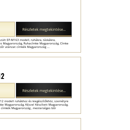
Részletek megtekintése...
zült EP-M163 modell, ruhákra, táskákra,
tés Magyarország, Ruhacímke Magyarország, Címke
bőr utánzat címkék Magyarország ...
12
Részletek megtekintése...
12 modell ruhákhoz és kiegészítőkhöz, személyre
mke Magyarország, Kézzel Készített Magyarország,
 címkék Magyarország , mesterséges bőr