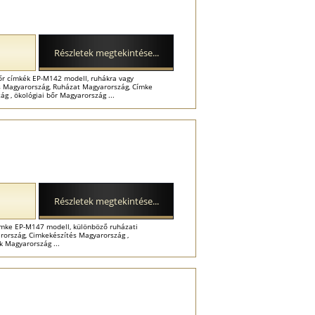
Részletek megtekintése...
őr címkék EP-M142 modell, ruhákra vagy
ás Magyarország, Ruházat Magyarország, Címke
g , ökológiai bőr Magyarország ...
Részletek megtekintése...
ímke EP-M147 modell, különböző ruházati
rország, Cimkekészítés Magyarország ,
k Magyarország ...