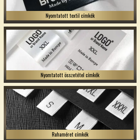
Nyomtatott textil címkék
Nyomtatott összetétel címkék
Ruhaméret címkék