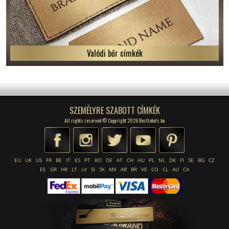
Valódi bőr címkék
SZEMÉLYRE SZABOTT CÍMKÉK
All rights reserved © Copyright 2026 Bestlabels.hu
EU
UK
US
FR
BE
IT
ES
PT
RO
DE
AT
CH
HU
PL
NL
DK
FI
SE
BG
CZ
EE
GR
HR
LT
LV
SI
SK
MX
AR
BR
VE
CO
CL
AU
CA