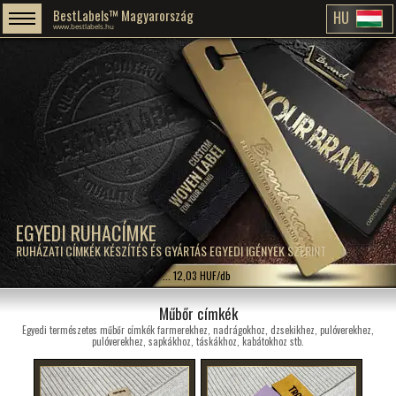
BestLabels™ Magyarország
HU
www.bestlabels.hu
EGYEDI RUHACÍMKE
RUHÁZATI CÍMKÉK KÉSZÍTÉS ÉS GYÁRTÁS EGYEDI IGÉNYEK SZERINT
... 12,03 HUF/db
Műbőr címkék
Egyedi természetes műbőr címkék farmerekhez, nadrágokhoz, dzsekikhez, pulóverekhez,
pulóverekhez, sapkákhoz, táskákhoz, kabátokhoz stb.