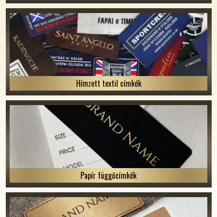
Hímzett textil címkék
Papír függőcímkék