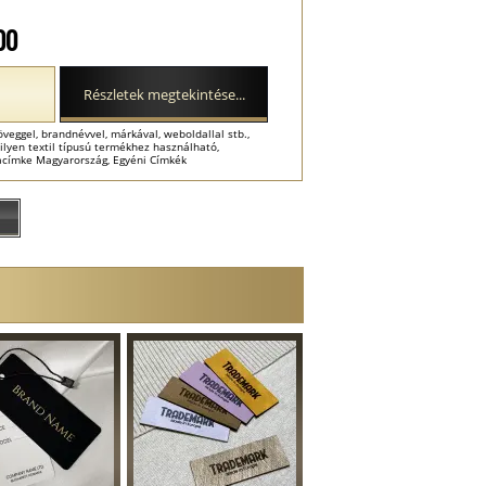
00
Részletek megtekintése...
eggel, brandnévvel, márkával, weboldallal stb.,
lyen textil típusú termékhez használható,
hacímke Magyarország, Egyéni Címkék