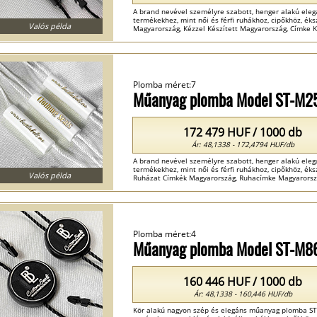
A brand nevével személyre szabott, henger alakú ele
termékekhez, mint női és férfi ruhákhoz, cipőkhöz, ék
Valós példa
Magyarország, Kézzel Készített Magyarország, Címke K
Plomba méret:7
Műanyag plomba Model ST-M2
172 479 HUF / 1000 db
Ár: 48,1338 - 172,4794 HUF/db
A brand nevével személyre szabott, henger alakú ele
termékekhez, mint női és férfi ruhákhoz, cipőkhöz, ék
Valós példa
Ruházat Címkék Magyarország, Ruhacímke Magyarorszá
Plomba méret:4
Műanyag plomba Model ST-M8
160 446 HUF / 1000 db
Ár: 48,1338 - 160,446 HUF/db
Kör alakú nagyon szép és elegáns műanyag plomba ST