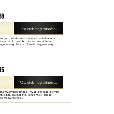
68
Részletek megtekintése...
eggel, brandnévvel, márkával, weboldallal stb.,
lyen textil típusú termékhez használható,
agyarország, Ruházati Címkék Magyarország,
35
Részletek megtekintése...
gáns műanyag plomba ST-M235, ami ideális olyan
szerekhez, órákhoz stb. Ruhacímkék Jelzései
ke Magyarország ...