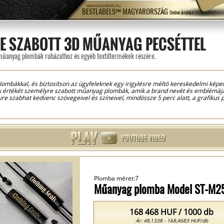
www.bestlabels.hu
BESTLABELS™ MAGYARORSZÁG
Online áruház
E SZABOTT 3D MŰANYAG PECSÉTTEL
műanyag plombák ruházathoz és egyéb textiltermékek részére.
lombákkal, és biztosítson az ügyfeleknek egy irigylésre méltó kereskedelmi képe
ek értékét személyre szabott műanyag plombák, amik a brand nevét és emblémájá
e szabhat kedvenc szövegeivel és színeivel, mindössze 5 perc alatt, a grafikus
ögzítettük, a termékek a létrehozott design alapján fognak elkészülni, és a mega
3D plombák azok a plombák, amelyek alakja összetett, dombornyomással kiemelt f
lén rendkívül ellenálló zsinórral és reteszelőszerkezettel vannak ellátva. Lezár
ja, hogy a termék eredeti! Az ilyen műanyag plombák színkombinációban vagy egye
üggően. Ha azt akarja, hogy termékei vonzóbbak legyenek, akkor válassza a szemé
Plomba méret:7
Műanyag plomba Model ST-M2
168 468 HUF / 1000 db
Ár: 48,1338 - 168,4683 HUF/db