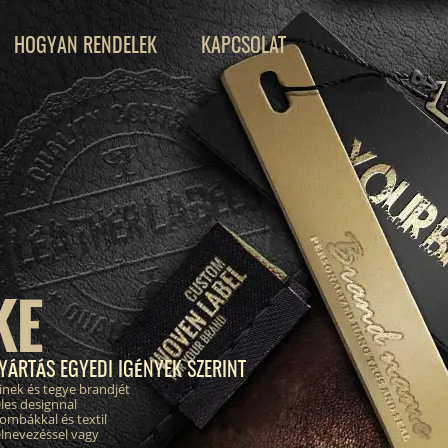
HOGYAN RENDELEK
KAPCSOLAT
KE
YÁRTÁS EGYEDI IGÉNYEK SZERINT
inek és tegye brandjét
les designnal
ombákkal és textil
elnevezéssel vagy