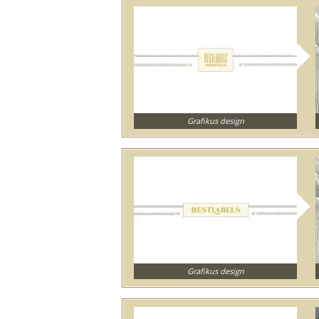
Grafikus design
Grafikus design