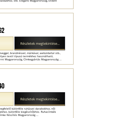
táskákhoz, stb. Elegáns Magyarország, Etikett
62
Részletek megtekintése...
eggel, brandnévvel, márkával, weboldallal stb.,
lyen textil típusú termékhez használható,
rrni Magyarország, Címkegyártás Magyarország ...
40
Részletek megtekintése...
gfelelő különféle ruházati darabokhoz, női
erekhez, különféle kiegészítőkhöz. Ruhacímkék
ímke Készítés Magyarország ...