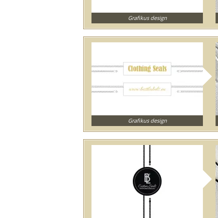
Grafikus design
Grafikus design