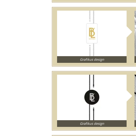
Grafikus design
Grafikus design