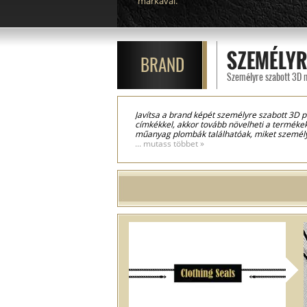
márkával.
SZEMÉLYR
BRAND
Személyre szabott 3D 
Javítsa a brand képét személyre szabott 3D p
címkékkel, akkor tovább növelheti a termék
műanyag plombák találhatóak, miket személyr
termék oldalán megtalál. Miután rendelését r
... mutass többet »
megrendelt termékeket. A személyre szabott 
vagy más szövegek. Ezek a plombák mindkét fe
meg, ami további biztonságot nyújt és igazol
műanyag részt mint a zsinórt is, modeltől f