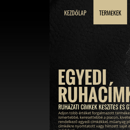
KEZDŐLAP
TERMÉKEK
EGYEDI
RUHACÍM
RUHÁZATI CÍMKÉK KÉSZÍTÉS ÉS G
Adjon több értéket forgalmazott terméke
ismertebbé, keresettebbé a piacon, kivéte
rendelkező egyedi címkékkel, műanyag pl
címkékre nyomtatott vagy hímzett saját 