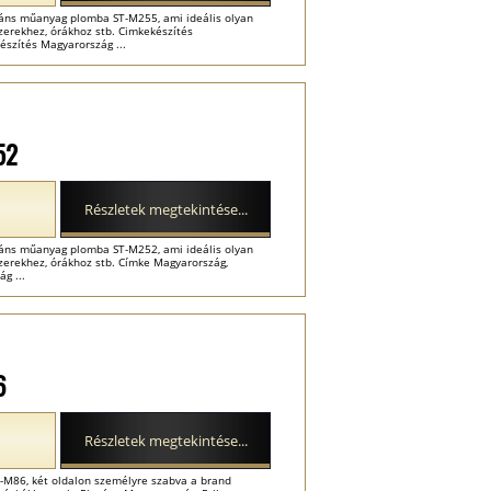
gáns műanyag plomba ST-M255, ami ideális olyan
szerekhez, órákhoz stb. Cimkekészítés
észítés Magyarország ...
52
Részletek megtekintése...
gáns műanyag plomba ST-M252, ami ideális olyan
szerekhez, órákhoz stb. Címke Magyarország,
g ...
6
Részletek megtekintése...
-M86, két oldalon személyre szabva a brand