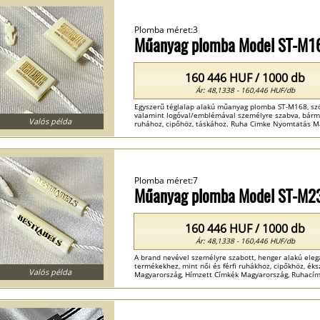
Plomba méret:3
Műanyag plomba Model ST-M1
160 446 HUF / 1000 db
Ár: 48,1338 - 160,446 HUF/db
Egyszerű téglalap alakú műanyag plomba ST-M168, szöv
valamint logóval/emblémával személyre szabva, bármi
Valós példa
ruhához, cipőhöz, táskához. Ruha Cimke Nyomtatás M
Elegáns Magyarország ...
Plomba méret:7
Műanyag plomba Model ST-M2
160 446 HUF / 1000 db
Ár: 48,1338 - 160,446 HUF/db
A brand nevével személyre szabott, henger alakú ele
termékekhez, mint női és férfi ruhákhoz, cipőkhöz, ék
Valós példa
Magyarország, Hímzett Címkék Magyarország, Ruhacím