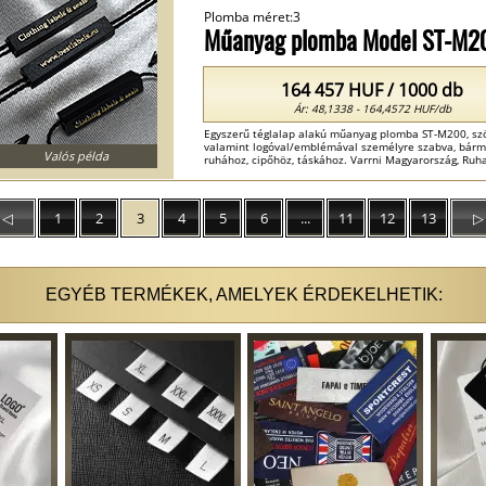
Plomba méret:3
Műanyag plomba Model ST-M2
164 457 HUF / 1000 db
Ár: 48,1338 - 164,4572 HUF/db
Egyszerű téglalap alakú műanyag plomba ST-M200, szöv
valamint logóval/emblémával személyre szabva, bármi
Valós példa
ruhához, cipőhöz, táskához. Varrni Magyarország, Ru
Magyarország ...
◁
1
2
3
4
5
6
...
11
12
13
▷
EGYÉB TERMÉKEK, AMELYEK ÉRDEKELHETIK: