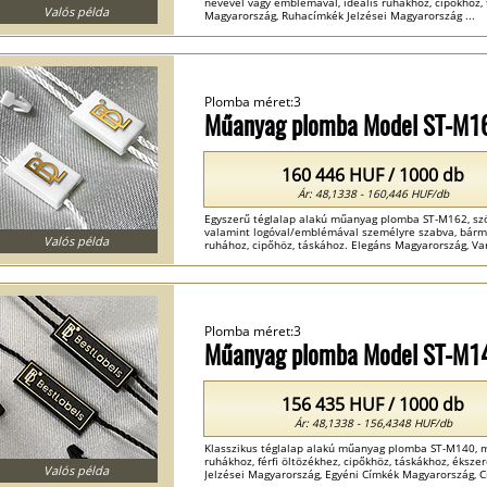
nevével vagy emblémával, ideális ruhákhoz, cipőkhöz, 
Valós példa
Magyarország, Ruhacímkék Jelzései Magyarország ...
Plomba méret:3
Műanyag plomba Model ST-M1
160 446 HUF / 1000 db
Ár: 48,1338 - 160,446 HUF/db
Egyszerű téglalap alakú műanyag plomba ST-M162, szöv
valamint logóval/emblémával személyre szabva, bármi
Valós példa
ruhához, cipőhöz, táskához. Elegáns Magyarország, Va
Plomba méret:3
Műanyag plomba Model ST-M1
156 435 HUF / 1000 db
Ár: 48,1338 - 156,4348 HUF/db
Klasszikus téglalap alakú műanyag plomba ST-M140, me
ruhákhoz, férfi öltözékhez, cipőkhöz, táskákhoz, éksz
Valós példa
Jelzései Magyarország, Egyéni Címkék Magyarország, C