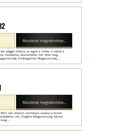
82
Részletek megtekintése...
t véggel ellátva, az egyik a címke, a másik a
öz, táskákhoz, ékszerekhez stb. felel meg.
gyarország, Címkegyártás Magyarország ...
1
Részletek megtekintése...
-M31, két oldalon személyre szabva a brand
táskákhoz, stb. Elegáns Magyarország, Kézzel
szág ...