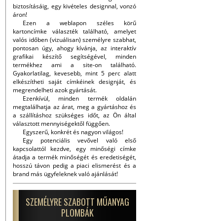
biztosításáig, egy kivételes designnal, vonzó
áron!
Ezen a weblapon széles körű
kartoncímke választék található, amelyet
valós időben (vizuálisan) személyre szabhat,
pontosan úgy, ahogy kívánja, az interaktív
grafikai készítő segítségével, minden
termékhez ami a site-on található.
Gyakorlatilag, kevesebb, mint 5 perc alatt
elkészítheti saját címkéinek designját, és
megrendelheti azok gyártását.
Ezenkívül, minden termék oldalán
megtalálhatja az árat, meg a gyártáshoz és
a szállításhoz szükséges időt, az Ön által
választott mennyiségektől függően.
Egyszerű, konkrét és nagyon világos!
Egy potenciális vevővel való első
kapcsolattól kezdve, egy minőségi címke
átadja a termék minőségét és eredetiségét,
hosszú távon pedig a piaci elismerést és a
brand más ügyfeleknek való ajánlását!
SZEMÉLYRE SZABOTT MŰANYAG
PLOMBÁK