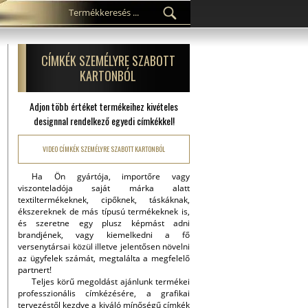
CÍMKÉK SZEMÉLYRE SZABOTT
KARTONBÓL
Adjon több értéket termékeihez kivételes
designnal rendelkező egyedi címkékkel!
VIDEO CÍMKÉK SZEMÉLYRE SZABOTT KARTONBÓL
Ha Ön gyártója, importőre vagy
viszonteladója saját márka alatt
textiltermékeknek, cipőknek, táskáknak,
ékszereknek de más típusú termékeknek is,
és szeretne egy plusz képmást adni
brandjének, vagy kiemelkedni a fő
versenytársai közül illetve jelentősen növelni
az ügyfelek számát, megtalálta a megfelelő
partnert!
Teljes körű megoldást ajánlunk termékei
professzionális címkézésére, a grafikai
tervezéstől kezdve a kiváló mínőségű címkék