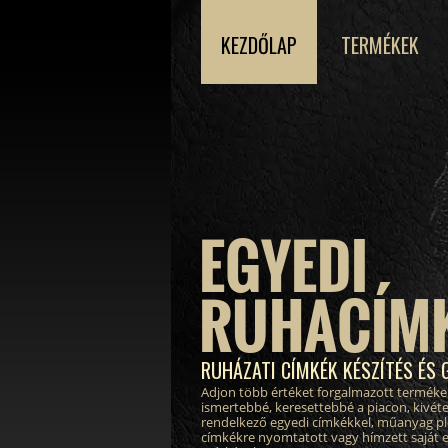
KEZDŐLAP
TERMÉKEK
EGYEDI
RUHACÍM
RUHÁZATI CÍMKÉK KÉSZÍTÉS ÉS 
Adjon több értéket forgalmazott terméke
ismertebbé, keresettebbé a piacon, kivéte
rendelkező egyedi címkékkel, műanyag pl
címkékre nyomtatott vagy hímzett saját 