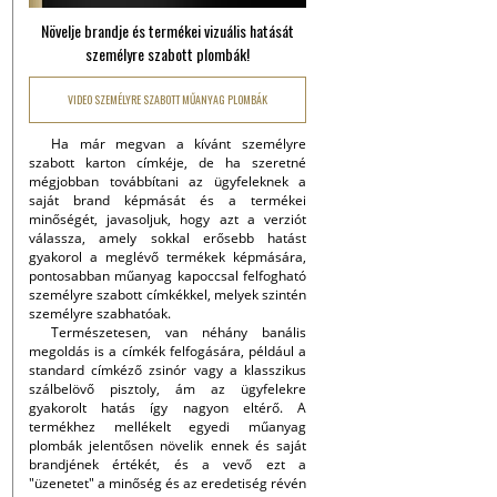
Növelje brandje és termékei vizuális hatását
személyre szabott plombák!
VIDEO SZEMÉLYRE SZABOTT MŰANYAG PLOMBÁK
Ha már megvan a kívánt személyre
szabott karton címkéje, de ha szeretné
mégjobban továbbítani az ügyfeleknek a
saját brand képmását és a termékei
minőségét, javasoljuk, hogy azt a verziót
válassza, amely sokkal erősebb hatást
gyakorol a meglévő termékek képmására,
pontosabban műanyag kapoccsal felfogható
személyre szabott címkékkel, melyek szintén
személyre szabhatóak.
Természetesen, van néhány banális
megoldás is a címkék felfogására, például a
standard címkéző zsinór vagy a klasszikus
szálbelövő pisztoly, ám az ügyfelekre
gyakorolt hatás így nagyon eltérő. A
termékhez mellékelt egyedi műanyag
plombák jelentősen növelik ennek és saját
brandjének értékét, és a vevő ezt a
"üzenetet" a minőség és az eredetiség révén