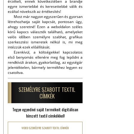
érzékeli, ennek következtében a brandje
egyre ismertebbé és keresettebbé válik és
ezáltal növekszik az értékesítés!
Most már nagyon egyszerűen és gyorsan
létrehozhatja saját kapcsát, pontosan úgy,
ahogy szeretné! Ezen a weboldalon széles
körű kapocs választék található, amelyeket
valós időben személyre szabhat, grafikus
szerkesztési ismeretek nélkül is, mi meg
intézzük ezek előállítását.
Ezenkívül, a költségekkel kapcsolatos
első benyomás ellenére meg fog lepődni a
rendkívüli árakon, gyakorlatilag, az egységár
jelentéktelen, bármely termékhez legyen ez
csatoltva.
SZEMÉLYRE SZABOTT TEXTIL
CÍMKÉK
Tegye egyedivé saját termékeit digitálisan
hímzett textil címkékkel!
VIDEO SZEMÉLYRE SZABOTT TEXTIL CÍMKÉK