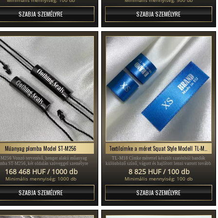
SZABJA SZEMÉLYRE
SZABJA SZEMÉLYRE
Műanyag plomba Model ST-M256
Textilcímke a méret Squat Style Modell TL-M18
-M256 Vonzó tervezésű, henger alakú műanyag
TL-M18 Címke mérettel készült szaténból bandák
mba ST-M256, két oldalán szöveggel személyre
különböző színű, vágott és hajlított lenni varrott tovább
va, különféle ruhadarabokhoz, például farmerhez,
ruházati termék.
168 468 HUF / 1000 db
8 825 HUF / 100 db
rághoz, női és férfi öltönyhöz, valamint sok más
Minimális mennyiség: 1000 db
Minimális mennyiség: 100 db
ruházathoz, cipőhöz és táskához illik.
SZABJA SZEMÉLYRE
SZABJA SZEMÉLYRE