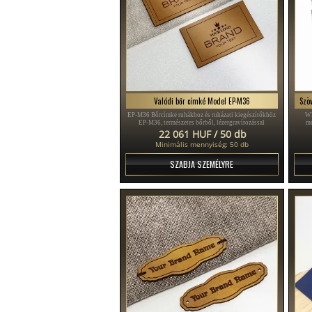
Valódi bőr címké Model EP-M36
EP-M36 Bőrcímke ruhákhoz és ruházati kiegészítőkhöz
WL
EP-M36, természetes bőrből, lézergravírozással
mé
személyre szabható a gyártó nevével vagy logójával.
22 061 HUF / 50 db
Minimális mennyiség: 50 db
SZABJA SZEMÉLYRE