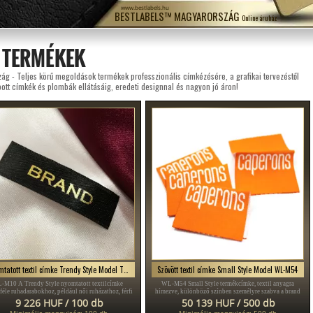
www.bestlabels.hu
BESTLABELS™ MAGYARORSZÁG
Online áruház
 TERMÉKEK
g - Teljes körű megoldások termékek professzionális címkézésére, a grafikai tervezéstől
ott címkék és plombák ellátásáig, eredeti designnal és nagyon jó áron!
Nyomtatott textil címke Trendy Style Model TL-M10
Szövött textil címke Small Style Model WL-M54
-M10 A Trendy Style nyomtatott textilcímke
WL-M54 Small Style termékcímke, textil anyagra
féle ruhadarabokhoz, például női ruházathoz, férfi
hímezve, különböző színben személyre szabva a brand
ruházathoz, ruházati kiegészítőkhöz stb.
nevével vagy egy emblémával, megfelelő bármilyen
9 226 HUF / 100 db
50 139 HUF / 500 db
ruházati cikkhez vagy egy másik textil termékhez.
Minimális mennyiség: 100 db
Minimális mennyiség: 500 db