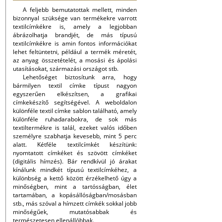
A feljebb bemutatottak mellett, minden
bizonnyal szüksége van termékekre varrott
textilcímkékre is, amely a legjobban
ábrázolhatja brandjét, de más típusú
textilcímkékre is amin fontos információkat
lehet feltüntetni, például a termék méretét,
az anyag összetételét, a mosási és ápolási
utasításokat, származási országot stb.
Lehetőséget biztosítunk arra, hogy
bármilyen textil címke típust nagyon
egyszerűen elkészítsen, a grafikai
címkekészítő segítségével. A weboldalon
különféle textil címke sablon található, amely
különféle ruhadarabokra, de sok más
textiltermékre is talál, ezeket valós időben
személyre szabhatja kevesebb, mint 5 perc
alatt. Kétféle textilcímkét készítünk:
nyomtatott címkéket és szövött címkéket
(digitális hímzés). Bár rendkívül jó árakat
kínálunk mindkét típusú textilcímkéhez, a
különbség a kettő között érzékelhető úgy a
minőségben, mint a tartósságban, élet
tartamában, a kopásállóságban/mosásban
stb., más szóval a hímzett címkék sokkal jobb
minőségűek, mutatósabbak és
természetesen ellenállóbbak.