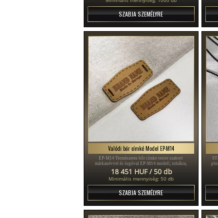
SZABJA SZEMÉLYRE
Valódi bőr címké Model EP-M14
EP-M14 Természetes bőr címke testre szabott
ST
márkanévvel és logóval EP-M14 modell, ruhákra,
plo
táskákra, pulóverekre, sálakra, sapkákra és egyéb
szab
18 451 HUF / 50 db
termékekre való felvarrásra.
nad
Minimális mennyiség: 50 db
SZABJA SZEMÉLYRE