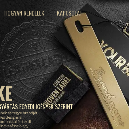
HOGYAN RENDELEK
KAPCSOLAT
KE
GYÁRTÁS EGYEDI IGÉNYEK SZERINT
inek és tegye brandjét
les designnal
ombákkal és textil
elnevezéssel vagy