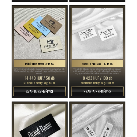
Műbőr címke Model EP-M166
Mosási címke Modell TC-M186
EP-M166 Műbőr címke kézzel készített termékekhez EP-
TC-M186 Mosási címke felvarrásra ruhákhoz, egyedi
M166 modell a gyártó nevével vagy emblémájával testre
márkanévvel, a termék műszaki adataival, valamint az
szabva.
anyag mosásával és karbantartásával kapcsolatos
információkkal.
14 440 HUF / 50 db
8 423 HUF / 100 db
Minimális mennyiség: 50 db
Minimális mennyiség: 100 db
SZABJA SZEMÉLYRE
SZABJA SZEMÉLYRE