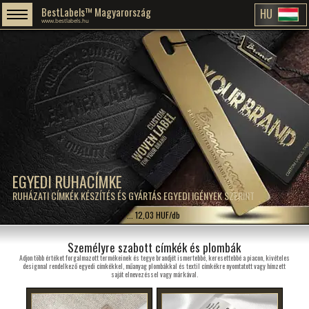
BestLabels™ Magyarország
HU
www.bestlabels.hu
EGYEDI RUHACÍMKE
RUHÁZATI CÍMKÉK KÉSZÍTÉS ÉS GYÁRTÁS EGYEDI IGÉNYEK SZERINT
... 12,03 HUF/db
Személyre szabott címkék és plombák
Adjon több értéket forgalmazott termékeinek és tegye brandjét ismertebbé, keresettebbé a piacon, kivételes
designnal rendelkező egyedi címkékkel, műanyag plombákkal és textil címkékre nyomtatott vagy hímzett
saját elnevezéssel vagy márkával.