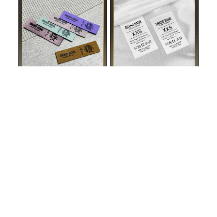
Műbőr címke Model EP-M167
Mosási címke a méret Modell TC-M192
EP-M167 Márkanévvel vagy emblémával egyedi
TC-M192 Műszaki címke, amely információkat tartalmaz
megrendelésre készített műbőr címke, EP-M167 modell,
az anyag összetételéről, mosási, kezelési és karbantartási
ruhákhoz és ruházati kiegészítőkhöz.
utasításokat, a gyártó nevével és a gyártási országgal.
12 435 HUF / 50 db
9 627 HUF / 100 db
Minimális mennyiség: 50 db
Minimális mennyiség: 100 db
SZABJA SZEMÉLYRE
SZABJA SZEMÉLYRE