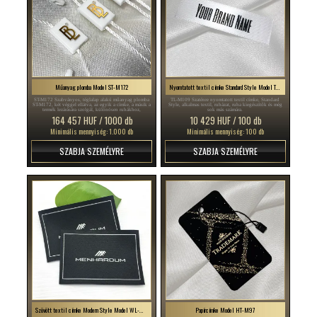
Műanyag plomba Model ST-M172
Nyomtatott textil címke Standard Style Model TL-M109
ST-M172 Szabványos, téglalap alakú műanyag plomba
TL-M109 Szaténre nyomtatott textil címke, Standard
ST-M172, két véggel ellátva, az egyik a címke, a másik a
Style, alkalmas textil, ruházat, ruha kiegészítők és még
termék lezárására szolgál, különösen ruhákhoz,
sok más számára.
cipőkhöz, táskákhoz, ékszerekhez stb. felel meg.
164 457 HUF / 1000 db
10 429 HUF / 100 db
Minimális mennyiség: 1.000 db
Minimális mennyiség: 100 db
SZABJA SZEMÉLYRE
SZABJA SZEMÉLYRE
Szövött textil címke Modern Style Model WL-M98
Papírcímke Model HT-M97