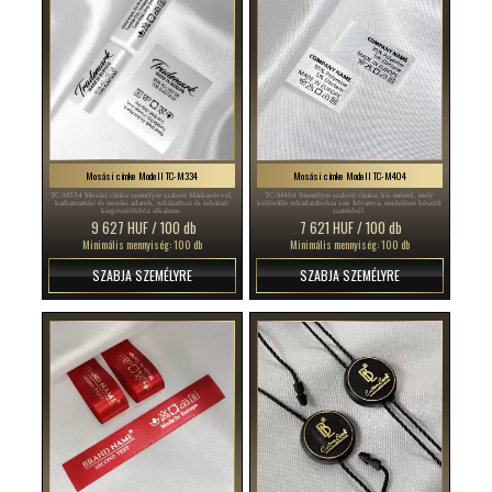
Mosási címke Modell TC-M334
Mosási címke Modell TC-M404
TC-M334 Mosási címke személyre szabott Márkanévvel,
TC-M404 Személyre szabott címke, kis méretű, mely
karbantartási és mosási adatok, ruházathoz és ruházati
különféle ruhadarabokra van felvarrva, rendelésre készült
kiegészítőkhöz alkalmas.
szaténból.
9 627 HUF / 100 db
7 621 HUF / 100 db
Minimális mennyiség: 100 db
Minimális mennyiség: 100 db
SZABJA SZEMÉLYRE
SZABJA SZEMÉLYRE