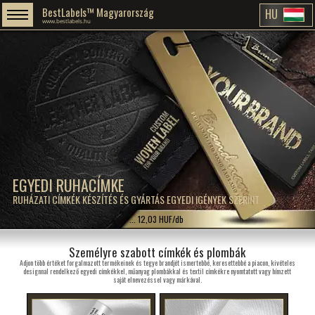
BestLabels™ Magyarország
HU
www.bestlabels.hu
EGYEDI RUHACÍMKE
RUHÁZATI CÍMKÉK KÉSZÍTÉS ÉS GYÁRTÁS EGYEDI IGÉNYEK SZERINT
... 12,03 HUF/db
Személyre szabott címkék és plombák
Adjon több értéket forgalmazott termékeinek és tegye brandjét ismertebbé, keresettebbé a piacon, kivételes
designnal rendelkező egyedi címkékkel, műanyag plombákkal és textil címkékre nyomtatott vagy hímzett
saját elnevezéssel vagy márkával.