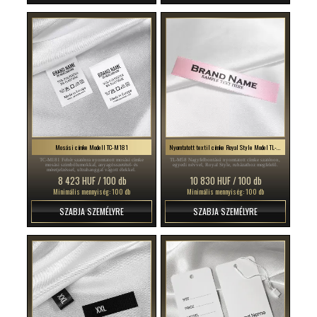
Mosási címke Modell TC-M181
Nyomtatott textil címke Royal Style Model TL-M58
TC-M181 Fehér szaténra nyomtatott mosási címke
TL-M58 Nagyfelbontású nyomtatott címke szaténon,
mosási szimbólumokkal, anyagösszetétel- és
egyedi névvel, Royal Style, ruházathoz megfelelő.
méretjelzéssel, ultrahanggal vágott élekkel.
8 423 HUF / 100 db
10 830 HUF / 100 db
Minimális mennyiség: 100 db
Minimális mennyiség: 100 db
SZABJA SZEMÉLYRE
SZABJA SZEMÉLYRE