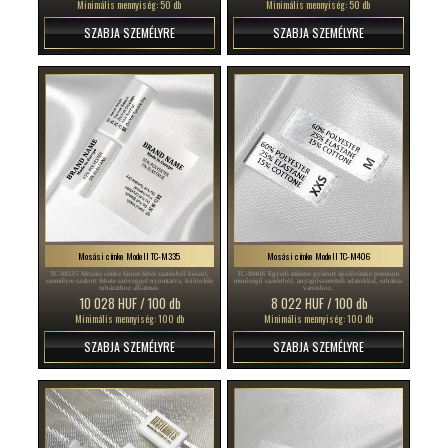
Minimális mennyiség: 50 db
Minimális mennyiség: 50 db
SZABJA SZEMÉLYRE
SZABJA SZEMÉLYRE
Mosási címke Modell TC-M335
Mosási címke Modell TC-M406
TC-M335 Mosási címke finom fehér szaténból készül,
TC-M406 Egyedi méretre gyártott ápolócímke prémium
személyre szabott fekete szöveggel nyomtatva, különféle
minőségű szaténból, anyagösszetételi adatokkal, ruhákra
ruházathoz alkalmas.
varráshoz.
10 028 HUF / 100 db
8 022 HUF / 100 db
Minimális mennyiség: 100 db
Minimális mennyiség: 100 db
SZABJA SZEMÉLYRE
SZABJA SZEMÉLYRE