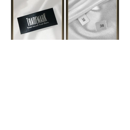
Textilcímke szatén nyomtatva Modell TL-M51
Nyomott méret címke Model TC-M172
TL-M51 Címke textil fekete anyagokra nyomtatva fehér
TC-M172 Egyedi méretű címke textil anyagból, ruházati
írásban, alkalmas ruházatra, ruházati cikkek és különféle
cikkek vagy más textilipari termékek címkézésére.
textiltermékek.
10 028 HUF / 100 db
7 621 HUF / 100 db
Minimális mennyiség: 100 db
Minimális mennyiség: 100 db
SZABJA SZEMÉLYRE
SZABJA SZEMÉLYRE